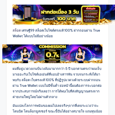
สล็อต
เศรษฐี99 สล็อตเว็บไซต์ตรงแท้ 100% ฝากถอนผ่าน True
Wallet ได้แบบไม่มีอย่างน้อย
ผมที่อยู่แวดวงเกมปั่นวงล้อมามากกว่า 5 ปี บอกตามตรงว่าผมเจ็บ
มาเยอะกับเว็บไซต์เอเย่นต์ที่แอบอ้างสารพัน จวบจนกระทั่งได้มา
พบกับ สล็อต เว็บตรงแท้ 100% ที่ปฏิรูปแวดวงด้วยระบบฝากถอน
ผ่าน True Wallet แบบไม่มีขั้นต่ำ ย่อหน้านี้ผมต้องการจะบอกต่อ
จากประสบการณ์จริงเลยว่า การได้พบเว็บที่ส่งสัญญาณตรงจาก
ค่ายเกมใหญ่โดยไม่ผ่านตัวกลาง
มันแปลงโลกการพนันของผมไปเลยจริงๆจากที่เคยระแวงว่าจะ
โดนบิด โดนล็อกยูสเซอร์ ขณะนี้ปั่นได้อย่างสบายใจ แถมทุนน้อย