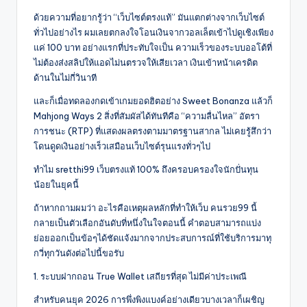
ด้วยความที่อยากรู้ว่า “เว็บไซต์ตรงแท้” มันแตกต่างจากเว็บไซต์
ทั่วไปอย่างไร ผมเลยตกลงใจโอนเงินจากวอลเล็ตเข้าไปดูเชิงเพียง
แค่ 100 บาท อย่างแรกที่ประทับใจเป็น ความเร็วของระบบออโต้ที่
ไม่ต้องส่งสลิปให้แอดไม่นตรวจให้เสียเวลา เงินเข้าหน้าเครดิต
ด้านในไม่กี่วินาที
และก็เมื่อทดลองกดเข้าเกมยอดฮิตอย่าง Sweet Bonanza แล้วก็
Mahjong Ways 2 สิ่งที่สัมผัสได้ทันทีคือ “ความลื่นไหล” อัตรา
การชนะ (RTP) ที่แสดงผลตรงตามมาตรฐานสากล ไม่เคยรู้สึกว่า
โดนดูดเงินอย่างเร็วเสมือนเว็บไซต์รุนแรงทั่วๆไป
ทำไม sretthi99 เว็บตรงแท้ 100% ถึงครอบครองใจนักปั่นทุน
น้อยในยุคนี้
ถ้าหากถามผมว่า อะไรคือเหตุผลหลักที่ทำให้เว็บ คนรวย99 นี้
กลายเป็นตัวเลือกอันดับที่หนึ่งในใจตอนนี้ คำตอบสามารถแบ่ง
ย่อยออกเป็นข้อๆได้ชัดแจ้งมากจากประสบการณ์ที่ใช้บริการมาทุ
กวี่ทุกวันดังต่อไปนี้ขอรับ
1. ระบบฝากถอน True Wallet เสถียรที่สุด ไม่มีค่าประเพณี
สำหรับคนยุค 2026 การพึ่งพิงแบงค์อย่างเดียวบางเวลาก็เผชิญ