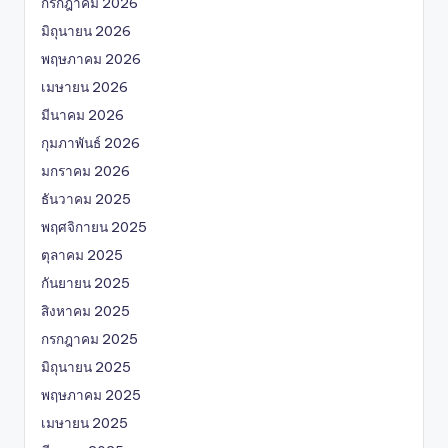
กรกฎาคม 2026
มิถุนายน 2026
พฤษภาคม 2026
เมษายน 2026
มีนาคม 2026
กุมภาพันธ์ 2026
มกราคม 2026
ธันวาคม 2025
พฤศจิกายน 2025
ตุลาคม 2025
กันยายน 2025
สิงหาคม 2025
กรกฎาคม 2025
มิถุนายน 2025
พฤษภาคม 2025
เมษายน 2025