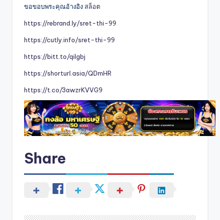
ขอขอบพระคุณอ้างอิง
สล็อต
https://rebrand.ly/sret-thi-99
https://cutly.info/sret-thi-99
https://bitt.to/qilgbj
https://shorturl.asia/QDmHR
https://t.co/3awzrKVVG9
Share