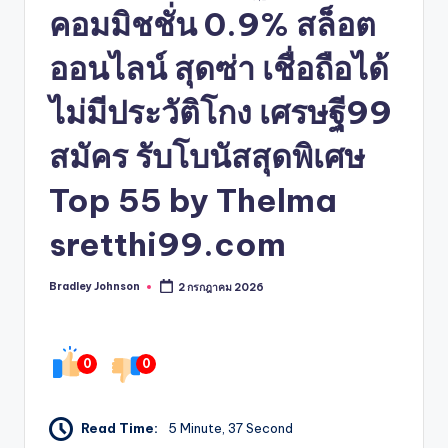
คอมมิชชั่น 0.9% สล็อต
ออนไลน์ สุดซ่า เชื่อถือได้
ไม่มีประวัติโกง เศรษฐี99
สมัคร รับโบนัสสุดพิเศษ
Top 55 by Thelma
sretthi99.com
Bradley Johnson
2 กรกฎาคม 2026
Posted
by
0
0
Read Time:
5 Minute, 37 Second