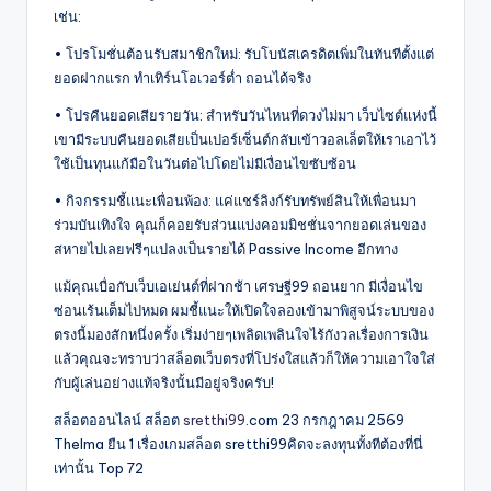
เช่น:
• โปรโมชั่นต้อนรับสมาชิกใหม่: รับโบนัสเครดิตเพิ่มในทันทีตั้งแต่
ยอดฝากแรก ทำเทิร์นโอเวอร์ต่ำ ถอนได้จริง
• โปรคืนยอดเสียรายวัน: สำหรับวันไหนที่ดวงไม่มา เว็บไซต์แห่งนี้
เขามีระบบคืนยอดเสียเป็นเปอร์เซ็นต์กลับเข้าวอลเล็ตให้เราเอาไว้
ใช้เป็นทุนแก้มือในวันต่อไปโดยไม่มีเงื่อนไขซับซ้อน
• กิจกรรมชี้แนะเพื่อนพ้อง: แค่แชร์ลิงก์รับทรัพย์สินให้เพื่อนมา
ร่วมบันเทิงใจ คุณก็คอยรับส่วนแบ่งคอมมิชชั่นจากยอดเล่นของ
สหายไปเลยฟรีๆแปลงเป็นรายได้ Passive Income อีกทาง
แม้คุณเบื่อกับเว็บเอเย่นต์ที่ฝากช้า เศรษฐี99 ถอนยาก มีเงื่อนไข
ซ่อนเร้นเต็มไปหมด ผมชี้แนะให้เปิดใจลองเข้ามาพิสูจน์ระบบของ
ตรงนี้มองสักหนึ่งครั้ง เริ่มง่ายๆเพลิดเพลินใจไร้กังวลเรื่องการเงิน
แล้วคุณจะทราบว่าสล็อตเว็บตรงที่โปร่งใสแล้วก็ให้ความเอาใจใส่
กับผู้เล่นอย่างแท้จริงนั้นมีอยู่จริงครับ!
สล็อตออนไลน์ สล็อต
sretthi99
.com 23 กรกฎาคม 2569
Thelma ยืน 1 เรื่องเกมสล็อต sretthi99คิดจะลงทุนทั้งทีต้องที่นี่
เท่านั้น Top 72