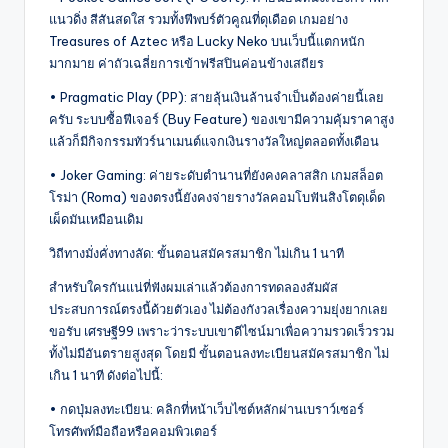
แนวดิ่ง สีสันสดใส รวมทั้งฟีพบร์ตัวคูณที่ดุเดือด เกมอย่าง
Treasures of Aztec หรือ Lucky Neko บนเว็บนี้แตกหนัก
มากมาย ค่าถัวเฉลี่ยการเข้าฟรีสปินค่อนข้างเสถียร
• Pragmatic Play (PP): สายลุ้นเงินล้านจำเป็นต้องค่ายนี้เลย
ครับ ระบบซื้อฟีเจอร์ (Buy Feature) ของเขามีความคุ้มราคาสูง
แล้วก็มีกิจกรรมทัวร์นาเมนต์แจกเงินรางวัลใหญ่ตลอดทั้งเดือน
• Joker Gaming: ค่ายระดับตำนานที่ยังคงคลาสสิก เกมสล็อต
โรม่า (Roma) ของตรงนี้ยังคงจ่ายรางวัลคอมโบฟันสิงโตดุเด็ด
เผ็ดมันเหมือนเดิม
วิถีทางมั่งคั่งทางลัด: ขั้นตอนสมัครสมาชิก ไม่เกิน 1 นาที
สำหรับใครกันแน่ที่ฟังผมเล่าแล้วต้องการทดลองสัมผัส
ประสบการณ์ตรงนี้ด้วยตัวเอง ไม่ต้องกังวลเรื่องความยุ่งยากเลย
ขอรับ เศรษฐี99 เพราะว่าระบบเขาดีไซน์มาเพื่อความรวดเร็วรวม
ทั้งไม่มีอันตรายสูงสุด โดยมี ขั้นตอนลงทะเบียนสมัครสมาชิก ไม่
เกิน 1 นาที ดังต่อไปนี้:
• กดปุ่มลงทะเบียน: คลิกที่หน้าเว็บไซต์หลักผ่านเบราว์เซอร์
โทรศัพท์มือถือหรือคอมพิวเตอร์