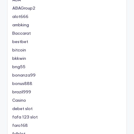
ABAGroup2
alot666
ambking
Baccarat
bestbet
bitcoin
bkkwin
bng55
bonanza99
bonus888
brazil999
Casino
debet slot
fafa 123 slot
faro168
fullslot