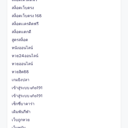
สล็อตเว็บตรง
สล็อตเว็บตรง 168
สล็อตเเครดิตฟรี
สล็อตแตกดี
สูตรสล็อต
หนังออนไลน์
หวย24ออนไลน์
หวยออนไลน์
หวยฮิต88
เกมยิงปลา
เข้าสู่ระบบ ufa191
เข้าสู่ระบบ ufa191
เซ็กซี่บาคาร่า
เดิมพันกีฬา
เว็บถูกหวย
เว็บพนัน