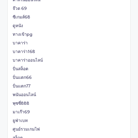
จ๊วด 69
ซีเกมส์68
ดูหนัง
ทางเข้าpg
บาคาร่า
บาคาร่า168
บาคาร่าออนไลน์
ปั่นสล็อต
ปั่นแตก66
ปั่นแตก77
พนันออนไลน์
พุซซี่888
มาเก๊า69
ยูฟ่าเบท
ศูนย์รวมเกมไพ่
สล็อต