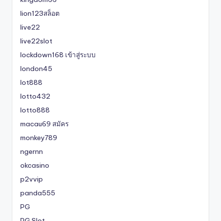
lion123สล็อต
live22
live22slot
lockdown168 เข้าสู่ระบบ
london45
lot888
lotto432
lotto888
macau69 สมัคร
monkey789
ngernn
okcasino
p2vvip
panda555
PG
PG Slot