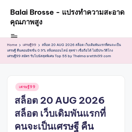
Balai Brosse - แปรงทำความสะอาด
Skip
to
คุณภาพสูง
content
Home
เศรษฐี99
สล็อต 20 AUG 2026 สล็อต เว็บเดิมพันแรกที่คนจะเป็น
เศรษฐี คืนคอมมิชชั่น 0.9% สล็อตออนไลน์ สุดซ่า เชื่อถือได้ ไม่มีประวัติโกง
เศรษฐี99 สมัคร รับโบนัสสุดพิเศษ Top 55 by Thelma sretthi99.com
Posted
เศรษฐี99
in
สล็อต 20 AUG 2026
สล็อต เว็บเดิมพันแรกที่
คนจะเป็นเศรษฐี คืน