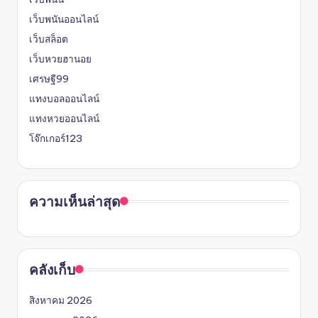
เว็บพนันออนไลน์
เว็บสล็อต
เว็บหวยฮานอย
เศรษฐี99
แทงบอลออนไลน์
แทงหวยออนไลน์
โจ๊กเกอร์123
ความเห็นล่าสุด
คลังเก็บ
สิงหาคม 2026