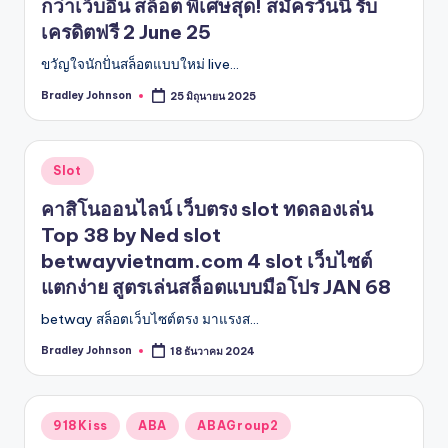
กว่าเว็บอื่น สล็อต พิเศษสุด! สมัครวันนี้ รับ
เครดิตฟรี 2 June 25
ขวัญใจนักปั่นสล็อตแบบใหม่ live…
Bradley Johnson
25 มิถุนายน 2025
Posted
by
Posted
Slot
in
คาสิโนออนไลน์ เว็บตรง slot ทดลองเล่น
Top 38 by Ned slot
betwayvietnam.com 4 slot เว็บไซต์
แตกง่าย สูตรเล่นสล็อตแบบมือโปร JAN 68
betway สล็อตเว็บไซต์ตรง มาแรงส…
Bradley Johnson
18 ธันวาคม 2024
Posted
by
Posted
918Kiss
ABA
ABAGroup2
in