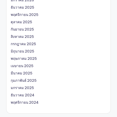
ธันวาคม 2025
พฤศจิกายน 2025
ตุลาคม 2025
กันยายน 2025
สิงหาคม 2025
กรกฎาคม 2025
มิถุนายน 2025
พฤษภาคม 2025
เมษายน 2025
มีนาคม 2025
กุมภาพันธ์ 2025
มกราคม 2025
ธันวาคม 2024
พฤศจิกายน 2024