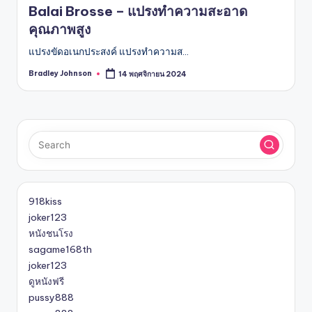
Balai Brosse – แปรงทำความสะอาด
คุณภาพสูง
แปรงขัดอเนกประสงค์ แปรงทำความส…
Bradley Johnson
14 พฤศจิกายน 2024
Posted
by
918kiss
joker123
หนังชนโรง
sagame168th
joker123
ดูหนังฟรี
pussy888