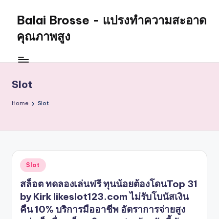
Balai Brosse - แปรงทำความสะอาด
Skip
to
คุณภาพสูง
content
Slot
Home
Slot
Posted
Slot
in
สล็อต ทดลองเล่นฟรี ทุนน้อยต้องโดนTop 31
by Kirk likeslot123.com ไม่รับโบนัสเงิน
คืน 10% บริการมืออาชีพ อัตราการจ่ายสูง