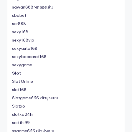
sawan888 ทดลองเล่น
sbobet
scr888
sexy168
sexy168vip
sexyauto168
sexybaccarat168
sexygame
Slot
Slot Online
slot168
Slotgame666 เข้าสู่ระบบ
Slotxo
slotxo24hr
sretthi99
ssgame666 เข้าสู่ระบบ