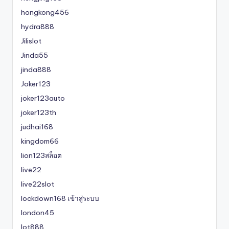
hongkong456
hydra888
Jilislot
Jinda55
jinda888
Joker123
joker123auto
joker123th
judhai168
kingdom66
lion123สล็อต
live22
live22slot
lockdown168 เข้าสู่ระบบ
london45
lot888