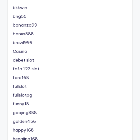
bkkwin
bng55
bonanza99
bonus888
brazil999
Casino
debet slot
fafa 123 slot
faro168
fullslot
fullslotpg
funny18
gaojing888
golden456
happy168
hengjing168