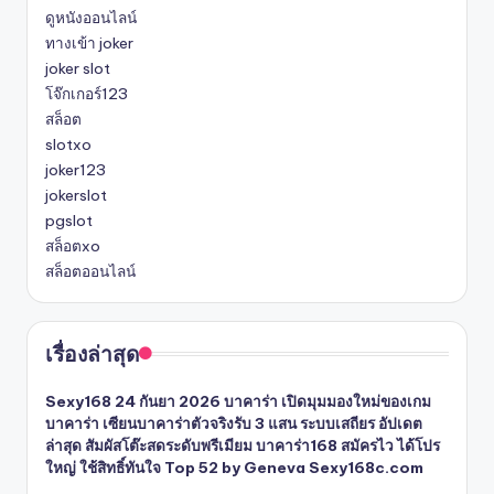
ดูหนังออนไลน์
ทางเข้า joker
joker slot
โจ๊กเกอร์123
สล็อต
slotxo
joker123
jokerslot
pgslot
สล็อตxo
สล็อตออนไลน์
เรื่องล่าสุด
Sexy168 24 กันยา 2026 บาคาร่า เปิดมุมมองใหม่ของเกม
บาคาร่า เซียนบาคาร่าตัวจริงรับ 3 แสน ระบบเสถียร อัปเดต
ล่าสุด สัมผัสโต๊ะสดระดับพรีเมียม บาคาร่า168 สมัครไว ได้โปร
ใหญ่ ใช้สิทธิ์ทันใจ Top 52 by Geneva Sexy168c.com