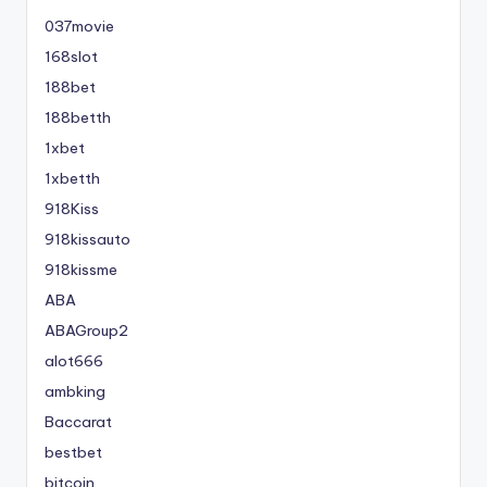
037movie
168slot
188bet
188betth
1xbet
1xbetth
918Kiss
918kissauto
918kissme
ABA
ABAGroup2
alot666
ambking
Baccarat
bestbet
bitcoin