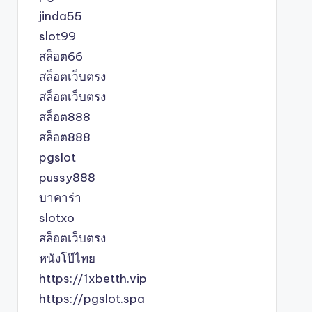
jinda55
slot99
สล็อต66
สล็อตเว็บตรง
สล็อตเว็บตรง
สล็อต888
สล็อต888
pgslot
pussy888
บาคาร่า
slotxo
สล็อตเว็บตรง
หนังโป๊ไทย
https://1xbetth.vip
https://pgslot.spa