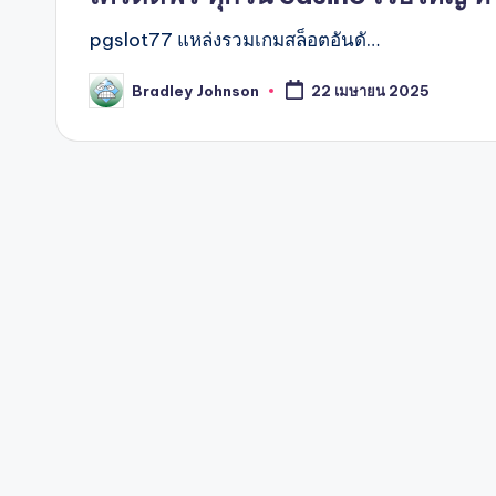
pgslot77 แหล่งรวมเกมสล็อตอันดั…
Bradley Johnson
22 เมษายน 2025
Posted
by