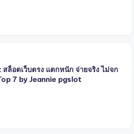
 สล็อตเว็บตรง แตกหนัก จ่ายจริง ไม่จก
 Top 7 by Jeannie pgslot