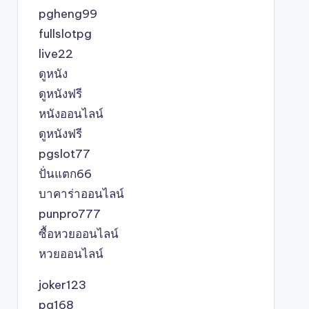
pgheng99
fullslotpg
live22
ดูหนัง
ดูหนังฟรี
หนังออนไลน์
ดูหนังฟรี
pgslot77
ปั่นแตก66
บาคาร่าออนไลน์
punpro777
ซื้อหวยออนไลน์
หวยออนไลน์
joker123
pg168