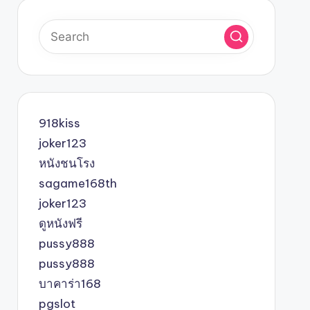
918kiss
joker123
หนังชนโรง
sagame168th
joker123
ดูหนังฟรี
pussy888
pussy888
บาคาร่า168
pgslot