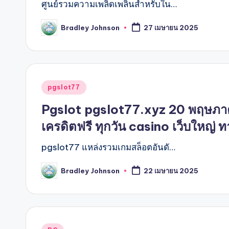
ศูนย์รวมความเพลิดเพลินสำหรับใน…
Bradley Johnson
27 เมษายน 2025
Posted
by
Posted
pgslot77
in
Pgslot pgslot77.xyz 20 พฤษภาค
เครดิตฟรี ทุกวัน casino เว็บใหญ่
pgslot77 แหล่งรวมเกมสล็อตอันดั…
Bradley Johnson
22 เมษายน 2025
Posted
by