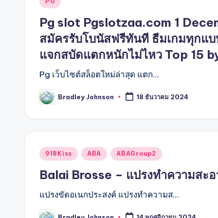
Posted
PG
in
Pg slot Pgslotzaa.com 1 Decem
สมัครรับโบนัสฟรีทันที ธีมเกมทุกแ
แจกสบัดแตกหนักไม่ไหว Top 15 b
Pg เว็บไซต์สล็อตใหม่ล่าสุด แตก…
Bradley Johnson
18 ธันวาคม 2024
Posted
by
Posted
918Kiss
ABA
ABAGroup2
in
Balai Brosse – แปรงทำความสะอ
แปรงขัดอเนกประสงค์ แปรงทำความส…
Bradley Johnson
14 พฤศจิกายน 2024