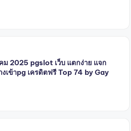
ม 2025 pgslot เว็บ แตกง่าย แจก
 ทางเข้าpg เครดิตฟรี Top 74 by Gay