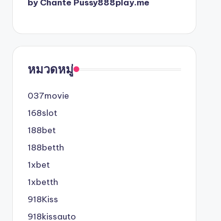
by Chante Pussy888play.me
หมวดหมู่
037movie
168slot
188bet
188betth
1xbet
1xbetth
918Kiss
918kissauto