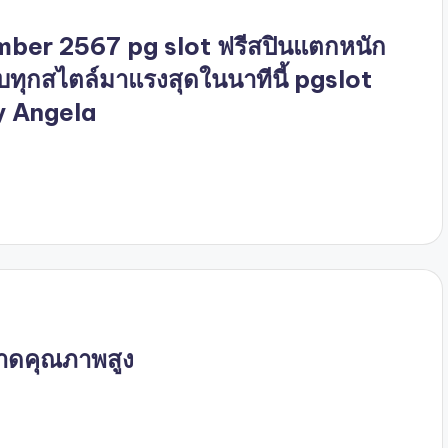
ber 2567 pg slot ฟรีสปินแตกหนัก
บบทุกสไตล์มาแรงสุดในนาทีนี้ pgslot
y Angela
าดคุณภาพสูง