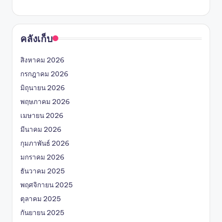
คลังเก็บ
สิงหาคม 2026
กรกฎาคม 2026
มิถุนายน 2026
พฤษภาคม 2026
เมษายน 2026
มีนาคม 2026
กุมภาพันธ์ 2026
มกราคม 2026
ธันวาคม 2025
พฤศจิกายน 2025
ตุลาคม 2025
กันยายน 2025