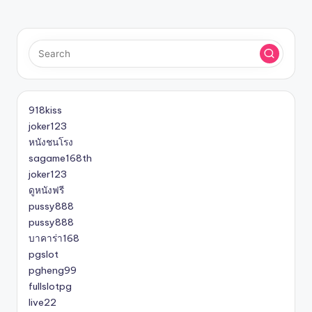
918kiss
joker123
หนังชนโรง
sagame168th
joker123
ดูหนังฟรี
pussy888
pussy888
บาคาร่า168
pgslot
pgheng99
fullslotpg
live22