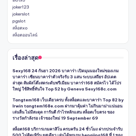
joker123
jokerslot
pgslot
สล็อตxo
สล็อตออนไลน์
เรื่องล่าสุด
Sexy168 24 กันยา 2026 บาคาร่า เปิดมุมมองใหม่ของเกม
บาคาร่า เซียนบาคาร่าตัวจริงรับ 3 แสน ระบบเสถียร อัปเดต
ล่าสุด สัมผัสโต๊ะสดระดับพรีเมียม บาคาร่า168 สมัครไว ได้โปร
ใหญ่ ใช้สิทธิ์ทันใจ Top 52 by Geneva Sexy168c.com
Tangtem168 เว็บเดียวครบ ทั้งสล็อตและบาคาร่า Top 82 by
Irwin tangtem168e.com ฝากมาคุ้มค่า ไม่กินมาม่าแน่นอน
เล่นลื่น ไม่มีสะดุด การันตี กำไรหลักแสน สล็อตเว็บตรง ของ
รางวัลกำลังรอ เจ้าของใหม่ 19 September 69
สล็อต168 บริการเกมคาสิโน ครบครัน 24 ชั่วโมง ฝากประจำรับ
500 ไม่ติดเทิร์น ยูสเดียว เล่นได้ทุกเกม hengjing168 ที่ 1 ของ