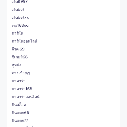
ufa8997
ufabet
ufabetxx
vip168sa
คาสิโน
คาสิโนออนไลน์
จ๊วด 69
ซีเกมส์68
ดูหนัง
ทางเข้าpg
บาคาร่า
บาคาร่า168
บาคาร่าออนไลน์
ปั่นสล็อต
ปั่นแตก66
ปั่นแตก77