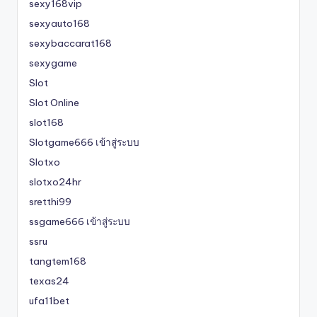
sexy168vip
sexyauto168
sexybaccarat168
sexygame
Slot
Slot Online
slot168
Slotgame666 เข้าสู่ระบบ
Slotxo
slotxo24hr
sretthi99
ssgame666 เข้าสู่ระบบ
ssru
tangtem168
texas24
ufa11bet