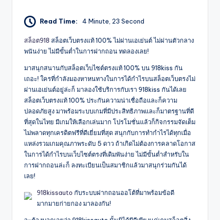
Read Time:
4 Minute, 23 Second
สล็อต918
สล็อตเว็บตรงแท้ 100% ไม่ผ่านเอเย่นต์ ไม่ผ่านตัวกลาง
พนันง่าย ไม่มีขั้นต่ำในการฝากถอน ทดลองเลย!
มาสนุกสนานกับสล็อตเว็บไซต์ตรงแท้ 100% บน 918kiss กัน
เถอะ! ใครที่กำลังมองหาหนทางในการได้กำไรบนสล็อตเว็บตรงไม่
ผ่านเอเย่นต์อยู่ล่ะก็ มาลองใช้บริการกับเรา 918kiss กันได้เลย
สล็อตเว็บตรงแท้ 100% ประกันความน่าเชื่อถือและก็ความ
ปลอดภัยสูง มาพร้อมระบบเกมที่มีประสิทธิภาพและก็มาตรฐานที่ดี
ที่สุดในไทย มีเกมให้เลือกเล่นมาก โปรโมชั่นแล้วก็กิจกรรมจัดเต็ม
ไม่พลาดทุกเครดิตฟรีที่ดีเยี่ยมที่สุด สนุกกับการทำกำไรได้ทุกเมื่อ
แหล่งรวมเกมคุณภาพระดับ 5 ดาว ถ้าเกิดไม่ต้องการคลาดโอกาส
ในการได้กำไรบนเว็บไซต์ตรงที่เดิมพันง่าย ไม่มีขั้นต่ำสำหรับใน
การฝากถอนล่ะก็ ลงทะเบียนเป็นสมาชิกแล้วมาสนุกร่วมกันได้
เลย!
918kissauto
กับระบบฝากถอนออโต้ที่มาพร้อมข้อดี
มากมายก่ายกอง มาลองกัน!