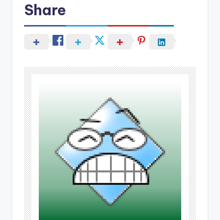
Share