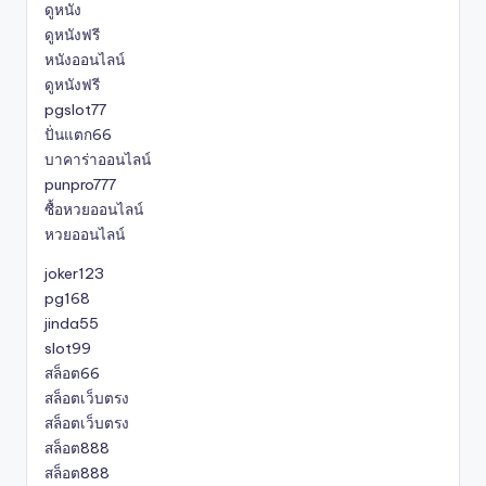
ดูหนัง
ดูหนังฟรี
หนังออนไลน์
ดูหนังฟรี
pgslot77
ปั่นแตก66
บาคาร่าออนไลน์
punpro777
ซื้อหวยออนไลน์
หวยออนไลน์
joker123
pg168
jinda55
slot99
สล็อต66
สล็อตเว็บตรง
สล็อตเว็บตรง
สล็อต888
สล็อต888