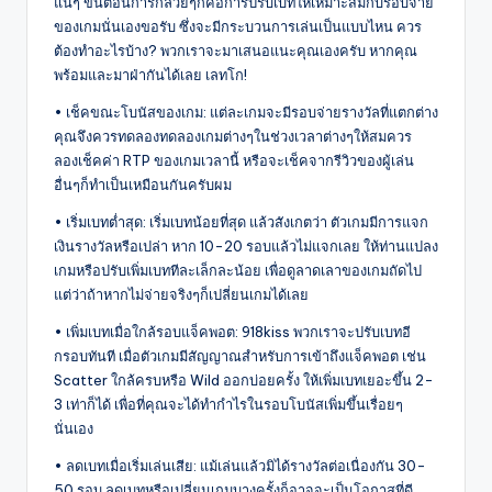
แน่ๆ ขั้นตอนการกล้วยๆก็คือการปรับเบทให้เหมาะสมกับรอบจ่าย
ของเกมนั่นเองขอรับ ซึ่งจะมีกระบวนการเล่นเป็นแบบไหน ควร
ต้องทำอะไรบ้าง? พวกเราจะมาเสนอแนะคุณเองครับ หากคุณ
พร้อมและมาฝ่ากันได้เลย เลทโก!
• เช็คขณะโบนัสของเกม: แต่ละเกมจะมีรอบจ่ายรางวัลที่แตกต่าง
คุณจึงควรทดลองทดลองเกมต่างๆในช่วงเวลาต่างๆให้สมควร
ลองเช็คค่า RTP ของเกมเวลานี้ หรือจะเช็คจากรีวิวของผู้เล่น
อื่นๆก็ทำเป็นเหมือนกันครับผม
• เริ่มเบทต่ำสุด: เริ่มเบทน้อยที่สุด แล้วสังเกตว่า ตัวเกมมีการแจก
เงินรางวัลหรือเปล่า หาก 10-20 รอบแล้วไม่แจกเลย ให้ท่านแปลง
เกมหรือปรับเพิ่มเบททีละเล็กละน้อย เพื่อดูลาดเลาของเกมถัดไป
แต่ว่าถ้าหากไม่จ่ายจริงๆก็เปลี่ยนเกมได้เลย
• เพิ่มเบทเมื่อใกล้รอบแจ็คพอต: 918kiss พวกเราจะปรับเบทอี
กรอบทันที เมื่อตัวเกมมีสัญญาณสำหรับการเข้าถึงแจ็คพอต เช่น
Scatter ใกล้ครบหรือ Wild ออกบ่อยครั้ง ให้เพิ่มเบทเยอะขึ้น 2-
3 เท่าก็ได้ เพื่อที่คุณจะได้ทำกำไรในรอบโบนัสเพิ่มขึ้นเรื่อยๆ
นั่นเอง
• ลดเบทเมื่อเริ่มเล่นเสีย: แม้เล่นแล้วมิได้รางวัลต่อเนื่องกัน 30-
50 รอบ ลดเบทหรือเปลี่ยนเกมบางครั้งก็อาจจะเป็นโอกาสที่ดี