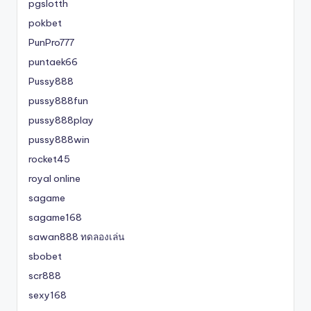
pgslotth
pokbet
PunPro777
puntaek66
Pussy888
pussy888fun
pussy888play
pussy888win
rocket45
royal online
sagame
sagame168
sawan888 ทดลองเล่น
sbobet
scr888
sexy168