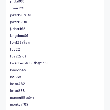
jinda888
Joker123
joker123auto
joker123th
judhai168
kingdom66
lion123สล็อต
live22
live22slot
lockdown168 เข้าสู่ระบบ
london45
lot888
lotto432
lotto888
macau69 สมัคร
monkey789