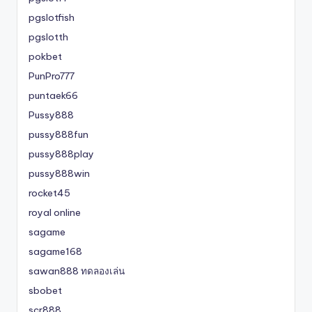
pgslotfish
pgslotth
pokbet
PunPro777
puntaek66
Pussy888
pussy888fun
pussy888play
pussy888win
rocket45
royal online
sagame
sagame168
sawan888 ทดลองเล่น
sbobet
scr888