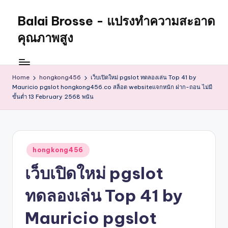
Balai Brosse - แปรงทำความสะอาด
Skip
to
คุณภาพสูง
content
Home
hongkong456
เว็บเปิดใหม่ pgslot ทดลองเล่น Top 41 by
Mauricio pgslot hongkong456.co สล็อต websiteแจกหนัก ฝาก-ถอน ไม่มี
ขั้นต่ำ 13 February 2568 พนัน
Posted
hongkong456
in
เว็บเปิดใหม่ pgslot
ทดลองเล่น Top 41 by
Mauricio pgslot