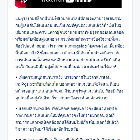
แน่ๆว่า เกมสล็อตนั้นไม่ใช่เกมออนไลน์ที่คุณจะสามารถเล่นร่วม
กับผู้เล่นอื่นได้แน่นอน มันเป็นเกมที่คุณต้องเล่นแล้วก็ทำเงินไปผู้
เดียวนั่นแหละครับ แต่ว่าผู้คนจำนวนมากที่ผมรู้จักชอบเล่นสล็อต
พร้อมๆกับเพื่อนฝูงเสมอ จนกระทั่งผมเกิดความข้องใจรวมทั้งจะ
ต้องไปพบคำตอบมาว่า การเล่นเกมpgslotเว็บตรงพร้อมเพื่อนพ้อง
นั้นดีอย่างไร? ซึ่งบอกเลยว่า คำตอบที่ได้มานั้น น่าจะมีสาระต่อ
การเล่นเกมสล็อตของคนอีกหลายคนอย่างแน่นอนครับ ถ้าเกิด
คนใดกันแน่มีเพื่อนฝูงก็ชักชวนเพื่อนพ้องมาเล่นพร้อมได้เลย!
• เพิ่มความสนุกสนานร่าเริง: บรรยากาศในเวลาที่เราเล่น
เกมPgslotพร้อมเพื่อนนั้น บอกเลยว่ามันจะบันเทิงใจและก็เอน
หน้าจอยสุดๆแน่นอนครับผม ด้วยเหตุว่าคุณจะเล่นไปเรื่อยมีเรื่อง
คุยกับเพื่อนฝูงไปด้วย ก็ราวกับมาสังสรรค์เลยล่ะครับ ฮ่า…
• แลกเปลี่ยนเทคนิค: เพื่อนพ้องของคุณอาจจะมีแนวทางหรือ
กระบวนการเล่นแบบใหม่ที่คุณอาจจะไม่ทราบมาก่อน คุณก็
สามารถแลกเทคนิคสล็อตกันได้แบบไม่มีกั๊ก เพิ่มเคล็ดวิธีแล้วก็
วิชาความรู้ใหม่ๆได้เรื่อยๆอีกด้วยครับ
• ช่วยลดความเครียด: ในเวลาที่เล่นผู้เดียวแล้วเล่นเสีย ผมบอก