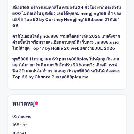
สล็อต168 บริการเกมคาสิโน ครบครัน 24 ชั่วโมง ฝากประจำรับ
500 ไม่ติดเทิร์น ยูสเดียว เล่นได้ทุกเกม hengjing168 ที่ 1 ของ
เอเชีย Top 52 by Cortney Hengjing168d.com 21 กันยา
69
คาสิโนออนไลน์ jinda888 รวมสล็อตน่าเล่น 2026 เกมดังจาก
ค่ายชั้นนำ พร้อมรายละเอียดครบทุกมิติ เว็บตรง Jin888.asia
ใหม่ล่าสุด Top 17 by Hallie 20 webแตกง่าย JUL 2026
พุซซี่888 11 กรกฎาคม 69 pussy888play โปรคุ้มทุกวัน เล่น
สนุกได้มากกว่าเดิม สมาชิกใหม่รับ 50% สมจริง เสียงดี กราฟ
ฟิค 3D คนเล่นไม่ต่ำกว่าแสนทุกวัน พุซซี่888 รอไม่ได้ ต้องลอง
Top 66 by Chante Pussy888play.me
หมวดหมู่
037movie
168slot
188bet