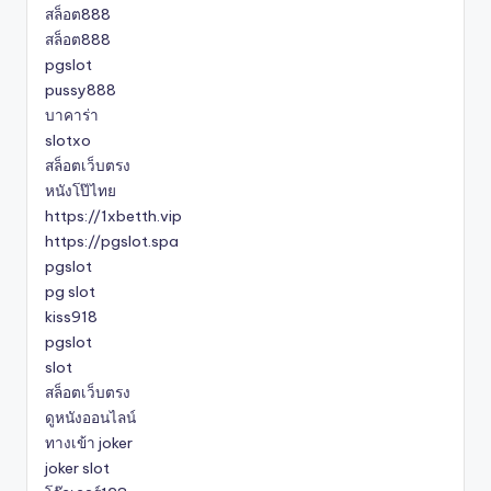
สล็อต888
สล็อต888
pgslot
pussy888
บาคาร่า
slotxo
สล็อตเว็บตรง
หนังโป๊ไทย
https://1xbetth.vip
https://pgslot.spa
pgslot
pg slot
kiss918
pgslot
slot
สล็อตเว็บตรง
ดูหนังออนไลน์
ทางเข้า joker
joker slot