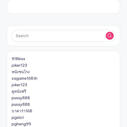
918kiss
joker123
หนังชนโรง
sagame168th
joker123
ดูหนังฟรี
pussy888
pussy888
บาคาร่า168
pgslot
pgheng99