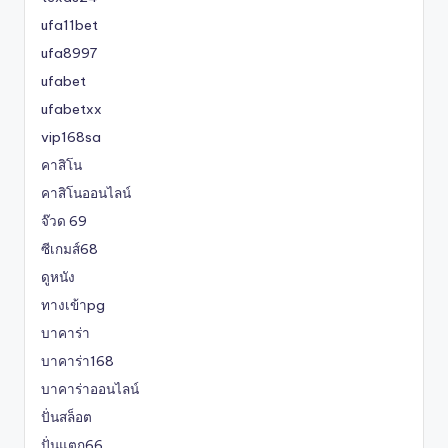
ufa11bet
ufa8997
ufabet
ufabetxx
vip168sa
คาสิโน
คาสิโนออนไลน์
จ๊วด 69
ซีเกมส์68
ดูหนัง
ทางเข้าpg
บาคาร่า
บาคาร่า168
บาคาร่าออนไลน์
ปั่นสล็อต
ปั่นแตก66