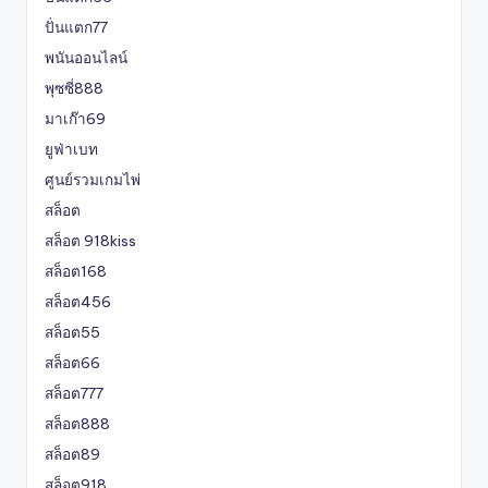
ปั่นแตก77
พนันออนไลน์
พุซซี่888
มาเก๊า69
ยูฟ่าเบท
ศูนย์รวมเกมไพ่
สล็อต
สล็อต 918kiss
สล็อต168
สล็อต456
สล็อต55
สล็อต66
สล็อต777
สล็อต888
สล็อต89
สล็อต918