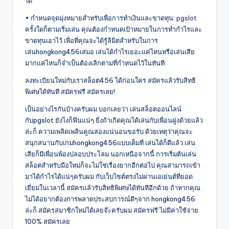
ได้
• กำหนดจุดมุ่งหมายสำหรับเพื่อการทำเงินและขาดทุน:
pgslot
ครั้งใดก็ตามเริ่มเล่น คุณต้องกำหนดเป้าหมายในการทำกำไรและ
ขาดทุนเอาไว้ เพื่อที่คุณจะได้รู้ลิมิตสำหรับในการ
เล่นhongkong456เสมอ เล่นได้กำไรเยอะแค่ไหนหรือเล่นเสีย
มากแค่ไหนก็จำเป็นต้องเลิกตามที่กำหนดไว้ในทันที
ลงทะเบียนใหม่กับเราสล็อต456 ได้ก่อนใคร สมัครแล้วรับสิทธิ
พิเศษได้ทันที สมัครฟรี สมัครเลย!
เป็นอย่างไรกันบ้างครับผม บอกเลยว่า เล่นสล็อตออนไลน์
กับpgslot ยังไงก็ฟินแน่ๆ ยิ่งถ้าเกิดคุณได้เล่นกับเพื่อนฝูงด้วยแล้ว
ล่ะก็ ความเพลิดเพลินคูณสองแน่นอนขอรับ ด้วยเหตุว่าคุณจะ
สนุกสนานกับเกมhongkong456แบบเต็มที่ เล่นได้ก็ดีแล้ว เล่น
เสียก็มีเพื่อนพ้องปลอบประโลม นอกเหนือจากนี้ การเริ่มต้นเล่น
สล็อตสำหรับมือใหม่ก็จะไม่ใช่เรื่องยากอีกต่อไป คุณสามารถเข้า
มาได้กำไรได้แน่ๆครับผม กับเว็บไซต์ตรงไม่ผ่านเอเย่นต์ที่ยอด
เยี่ยมในเวลานี้ สมัครแล้วรับสิทธิพิเศษได้ทันทีอีกด้วย ถ้าหากคุณ
ไม่ได้อยากต้องการพลาดประสบการณ์ดีๆจาก hongkong456
ล่ะก็ สมัครสมาชิกใหม่ได้เลยจ๊ะครับผม สมัครฟรี ไม่มีค่าใช้จ่าย
100% สมัครเลย