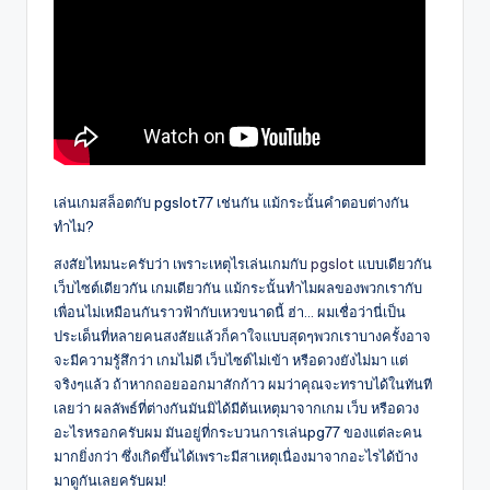
เล่นเกมสล็อตกับ pgslot77 เช่นกัน แม้กระนั้นคำตอบต่างกัน
ทำไม?
สงสัยไหมนะครับว่า เพราะเหตุไรเล่นเกมกับ
pgslot
แบบเดียวกัน
เว็บไซต์เดียวกัน เกมเดียวกัน แม้กระนั้นทำไมผลของพวกเรากับ
เพื่อนไม่เหมือนกันราวฟ้ากับเหวขนาดนี้ ฮ่า… ผมเชื่อว่านี่เป็น
ประเด็นที่หลายคนสงสัยแล้วก็คาใจแบบสุดๆพวกเราบางครั้งอาจ
จะมีความรู้สึกว่า เกมไม่ดี เว็บไซต์ไม่เข้า หรือดวงยังไม่มา แต่
จริงๆแล้ว ถ้าหากถอยออกมาสักก้าว ผมว่าคุณจะทราบได้ในทันที
เลยว่า ผลลัพธ์ที่ต่างกันมันมิได้มีต้นเหตุมาจากเกม เว็บ หรือดวง
อะไรหรอกครับผม มันอยู่ที่กระบวนการเล่นpg77 ของแต่ละคน
มากยิ่งกว่า ซึ่งเกิดขึ้นได้เพราะมีสาเหตุเนื่องมาจากอะไรได้บ้าง
มาดูกันเลยครับผม!