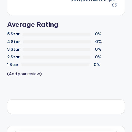
69
Average Rating
5 Star
0%
4 Star
0%
3 Star
0%
2 Star
0%
1 Star
0%
(Add your review)