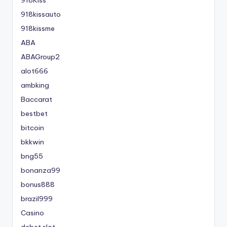
918kissauto
918kissme
ABA
ABAGroup2
alot666
ambking
Baccarat
bestbet
bitcoin
bkkwin
bng55
bonanza99
bonus888
brazil999
Casino
debet slot