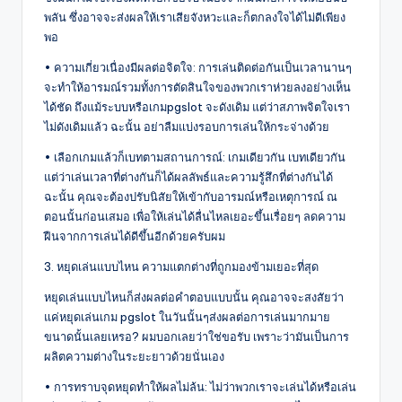
พลัน ซึ่งอาจจะส่งผลให้เราเสียจังหวะและก็ตกลงใจได้ไม่ดีเพียง
พอ
• ความเกี่ยวเนื่องมีผลต่อจิตใจ: การเล่นติดต่อกันเป็นเวลานานๆ
จะทำให้อารมณ์รวมทั้งการตัดสินใจของพวกเราห่วยลงอย่างเห็น
ได้ชัด ถึงแม้ระบบหรือเกมpgslot จะดังเดิม แต่ว่าสภาพจิตใจเรา
ไม่ดังเดิมแล้ว ฉะนั้น อย่าลืมแบ่งรอบการเล่นให้กระจ่างด้วย
• เลือกเกมแล้วก็เบทตามสถานการณ์: เกมเดียวกัน เบทเดียวกัน
แต่ว่าเล่นเวลาที่ต่างกันก็ได้ผลลัพธ์และความรู้สึกที่ต่างกันได้
ฉะนั้น คุณจะต้องปรับนิสัยให้เข้ากับอารมณ์หรือเหตุการณ์ ณ
ตอนนั้นก่อนเสมอ เพื่อให้เล่นได้ลื่นไหลเยอะขึ้นเรื่อยๆ ลดความ
ฝืนจากการเล่นได้ดีขึ้นอีกด้วยครับผม
3. หยุดเล่นแบบไหน ความแตกต่างที่ถูกมองข้ามเยอะที่สุด
หยุดเล่นแบบไหนก็ส่งผลต่อคำตอบแบบนั้น คุณอาจจะสงสัยว่า
แค่หยุดเล่นเกม pgslot ในวันนั้นๆส่งผลต่อการเล่นมากมาย
ขนาดนั้นเลยเหรอ? ผมบอกเลยว่าใช่ขอรับ เพราะว่ามันเป็นการ
ผลิตความต่างในระยะยาวด้วยนั่นเอง
• การทราบจุดหยุดทำให้ผลไม่ล้น: ไม่ว่าพวกเราจะเล่นได้หรือเล่น