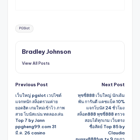
Tags:
PGSlot
Bradley Johnson
View All Posts
Post
Previous Post
Next Post
เว็บใหญ่ pgslot เวปไซต์
พุซซี่888 เว็บใหญ่ นักเดิม
navigation
แจกหนัก สล็อตรวมค่าย
พัน การันตี แคชแบ็ค 10%
ยอดฮิต เกมใหม่เข้าไว ภาพ
แจกโบนัส 24 ชั่วโมง
สวย โบนัสแน่น ทดลองเล่น
สล็อต888 พุซซี่888 ตรวจ
Top 7 by Jann
สอบได้ทุกเกม เว็บตรง
ppgheng99.com 31
ซื่อสัตย์ Top 85 by
มี.ค. 26 casino
Claudia
pussy888fun.tv 9 กุมภา