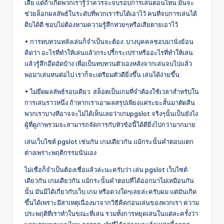
เสีย แต่ถ้าเกิดพวกเรารู้ว่าควรจะจบรอบการเล่นตอนไหน มันจะ
ช่วยล็อกผลลัพธ์ในระดับที่พวกเรารับได้เอาไว้ คนที่จบการเล่นได้
ดิบได้ดี ชอบไม่ต้องหามความรู้สึกห่วยๆหรือเสียดายเอาไว้
• การทบทวนหลังเล่นก็จำเป็นจะต้อง: บางบุคคลชอบมานั่งย้อน
คิดว่า อะไรที่ทำให้เล่นแล้วกระปรี้กระเปร่าหรืออะไรที่ทำให้เล่น
แล้วรู้สึกอึดอัดบ้าง เพื่อเป็นทบทวนตัวเองหลังจากเล่นจบไปแล้ว
พอมาเล่นหนต่อไป เราก็จะเตรียมตัวดียิ่งขึ้น เล่นได้ง่ายขึ้น
• ไม่ยึดผลลัพธ์รอบเดียว: สล็อตเป็นเกมที่จำต้องใช้เวลาสำหรับใน
การเล่นราวหนึ่ง ถ้าหากเราเอาผลสรุปเพียงแค่ระยะสั้นมาตัดสิน
พวกเราบางทีอาจจะไม่ได้เห็นเลยว่าเกมpgslot จริงๆนั้นเป็นยังไง
ผู้ที่ดูภาพรวมจะสามารถจัดการกับหัวข้อนี้ได้ดียิ่งไปกว่ามากมาย
เล่นเว็บไซต์ pgslot เช่นกัน เกมเดียวกัน แม้กระนั้นคำตอบแตก
ต่างเพราะพฤติกรรมนั่นเอง
ไม่เชื่อก็จำเป็นต้องเชื่อแล้วล่ะนะครับว่า เล่น pgslot เว็บไซต์
เดียวกัน เกมเดียวกัน แม้กระนั้นคำตอบที่ได้ออกมาไม่เหมือนกัน
นั้น มันมิได้เกี่ยวกับเว็บ เกม หรือดวงใดๆเลยล่ะครับผม แต่มันเกิด
ขึ้นได้เพราะมีสาเหตุเนื่องมาจากวิธีคิดก่อนเล่นของพวกเรา ความ
ประพฤติที่เราทำในขณะที่เล่น รวมทั้งการหยุดเล่นในแต่ละครั้งว่า