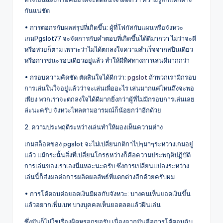
กันแน่ชัด
• การต่อกรกับผลสรุปที่เกิดขึ้น: ผู้ที่โฟกัสกับแผนหรือจังหวะ
เกมPgslot77 จะจัดการกับคำตอบที่เกิดขึ้นได้ดีมากว่า ไม่ว่าจะดี
หรือห่วยก็ตาม เพราะว่าไมได้ตกลงใจความสำเร็จจากสปินเดียว
หรือการชนะรอบเดียวอยู่แล้ว ทำให้มีทิศทางการเล่นดีมากกว่า
• กรอบความคิดชัด ตัดสินใจได้ดีกว่า:
pgslot
ถ้าพวกเรามีกรอบ
การเล่นในใจอยู่แล้วว่าจะเล่นเพื่ออะไร เล่นมากแค่ไหนถึงจะพอ
เพียง พวกเราจะตกลงใจได้ดีมากยิ่งกว่าผู้ที่ไม่มีกรอบการเล่นเลย
ล่ะนะครับ จังหวะไหลตามอารมณ์ก็น้อยกว่าอีกด้วย
2. ความประพฤติระหว่างเล่นทำให้มองเห็นความต่าง
เกมสล็อตของ pgslot จะไม่เปลี่ยนกติกาไปๆมาๆระหว่างเกมอยู่
แล้ว แม้กระนั้นสิ่งที่เปลี่ยนโกรธหว่างก็คือความประพฤติปฏิบัติ
การเล่นของเราเองนี่แหละนะครับ ซึ่งการเปลี่ยนแปลงระหว่าง
เล่นนี้ก็ส่งผลต่อการผลิตผลลัพธ์ที่แตกต่างอีกด้วยครับผม
• การโต้ตอบต่อยอดเงินมีผลกับจังหวะ: บางคนเห็นยอดเงินขึ้น
แล้วอยากเพิ่มเบท บางบุคคลเห็นยอดลดแล้วฝืนเล่น
ซึ่งมันก็ไม่ใช่เรื่องผิดหรอกขอรับ เนื่องจากมันคือการโต้ตอบฉับ