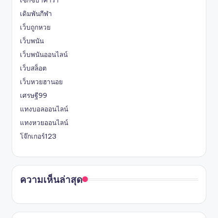
เดิมพันกีฬา
เว็บถูกหวย
เว็บพนัน
เว็บพนันออนไลน์
เว็บสล็อต
เว็บหวยฮานอย
เศรษฐี99
แทงบอลออนไลน์
แทงหวยออนไลน์
โจ๊กเกอร์123
ความเห็นล่าสุด