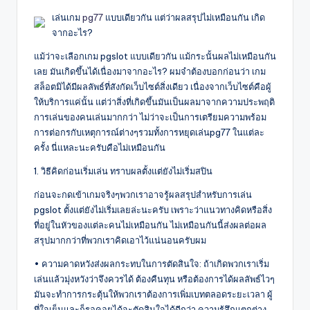
เล่นเกม
pg77
แบบเดียวกัน แต่ว่าผลสรุปไม่เหมือนกัน เกิด
จากอะไร?
แม้ว่าจะเลือกเกม pgslot แบบเดียวกัน แม้กระนั้นผลไม่เหมือนกัน
เลย มันเกิดขึ้นได้เนื่องมาจากอะไร? ผมจำต้องบอกก่อนว่า เกม
สล็อตมิได้มีผลลัพธ์ที่สังกัดเว็บไซต์สิ่งเดียว เนื่องจากเว็บไซต์คือผู้
ให้บริการแค่นั้น แต่ว่าสิ่งที่เกิดขึ้นมันเป็นผลมาจากความประพฤติ
การเล่นของคนเล่นมากกว่า ไม่ว่าจะเป็นการเตรียมความพร้อม
การต่อกรกับเหตุการณ์ต่างๆรวมทั้งการหยุดเล่นpg77 ในแต่ละ
ครั้ง นี่แหละนะครับคือไม่เหมือนกัน
1. วิธีคิดก่อนเริ่มเล่น ทราบผลตั้งแต่ยังไม่เริ่มสปิน
ก่อนจะกดเข้าเกมจริงๆพวกเราอาจรู้ผลสรุปสำหรับการเล่น
pgslot ตั้งแต่ยังไม่เริ่มเลยล่ะนะครับ เพราะว่าแนวทางคิดหรือสิ่ง
ที่อยู่ในหัวของแต่ละคนไม่เหมือนกัน ไม่เหมือนกันนี้ส่งผลต่อผล
สรุปมากกว่าที่พวกเราคิดเอาไว้แน่นอนครับผม
• ความคาดหวังส่งผลกระทบในการตัดสินใจ: ถ้าเกิดพวกเราเริ่ม
เล่นแล้วมุ่งหวังว่าจึงควรได้ ต้องคืนทุน หรือต้องการได้ผลลัพธ์ไวๆ
มันจะทำการกระตุ้นให้พวกเราต้องการเพิ่มเบทตลอดระยะเวลา ผู้
ที่ใจเย็นและก็รอคอยได้จะตัดสินใจได้ดีกว่า ความรู้สึกแตกต่าง