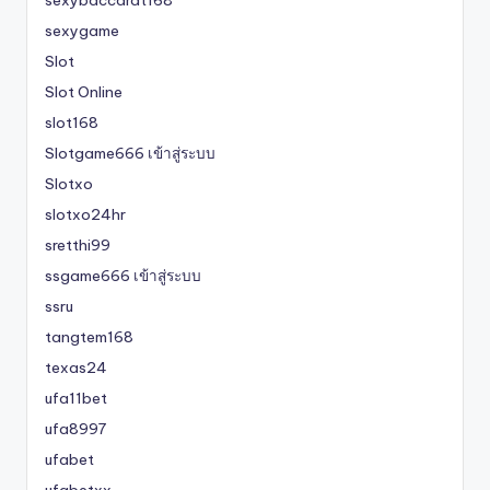
sexygame
Slot
Slot Online
slot168
Slotgame666 เข้าสู่ระบบ
Slotxo
slotxo24hr
sretthi99
ssgame666 เข้าสู่ระบบ
ssru
tangtem168
texas24
ufa11bet
ufa8997
ufabet
ufabetxx