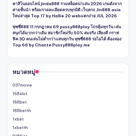
คาสิโนออนไลน์ jinda888 รวมสล็อตน่าเล่น 2026 เกมดังจาก
ค่ายชั้นนำ พร้อมรายละเอียดครบทุกมิติ เว็บตรง Jin888.asia
ใหม่ล่าสุด Top 17 by Hallie 20 webแตกง่าย JUL 2026
พุซซี่888 11 กรกฎาคม 69 pussy888play โปรคุ้มทุกวัน เล่น
สนุกได้มากกว่าเดิม สมาชิกใหม่รับ 50% สมจริง เสียงดี กราฟ
ฟิค 3D คนเล่นไม่ต่ำกว่าแสนทุกวัน พุซซี่888 รอไม่ได้ ต้องลอง
Top 66 by Chante Pussy888play.me
หมวดหมู่
037movie
168slot
188bet
188betth
1xbet
1xbetth
918Kiss