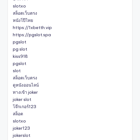
slotxo
สล็อตเว็บตรง
หนังโป๊ไทย
https://1xbetth.vip
https://pgslot.spa
pgslot
pg slot
kiss918
pgslot
slot
สล็อตเว็บตรง
ดูหนังออนไลน์
ทางเข้า joker
joker slot
โจ๊กเกอร์123
สล็อต
slotxo
joker123
jokerslot