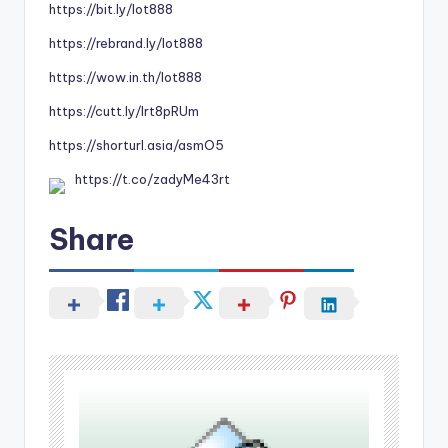
https://bit.ly/lot888
https://rebrand.ly/lot888
https://wow.in.th/lot888
https://cutt.ly/Irt8pRUm
https://shorturl.asia/asmO5
https://t.co/zadyMe43rt
Share