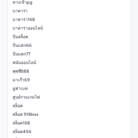
ทางเข้าpg
บาคาร่า
บาคาร่า168
บาคาร่าออนไลน์
ปั่นสล็อต
ปั่นแตก66
ปั่นแตก77
พนันออนไลน์
พุซซี่888
มาเก๊า69
ยูฟ่าเบท
ศูนย์รวมเกมไพ่
สล็อต
สล็อต 918kiss
สล็อต168
สล็อต456