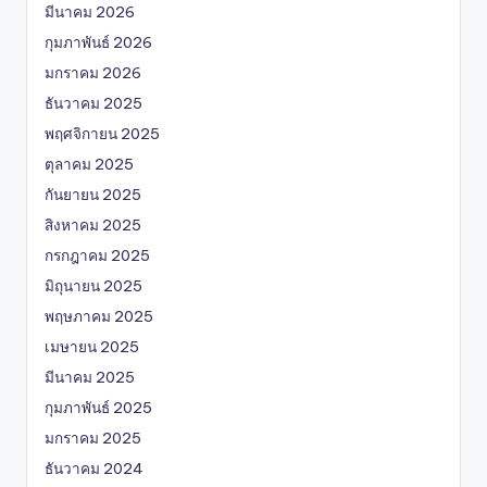
มีนาคม 2026
กุมภาพันธ์ 2026
มกราคม 2026
ธันวาคม 2025
พฤศจิกายน 2025
ตุลาคม 2025
กันยายน 2025
สิงหาคม 2025
กรกฎาคม 2025
มิถุนายน 2025
พฤษภาคม 2025
เมษายน 2025
มีนาคม 2025
กุมภาพันธ์ 2025
มกราคม 2025
ธันวาคม 2024