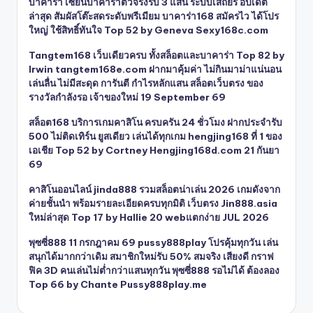
บาคาร่า เซียนบาคาร่าตัวจริงรับ 3 แสน ระบบเสถียร อัปเดต
ล่าสุด สัมผัสโต๊ะสดระดับพรีเมียม บาคาร่า168 สมัครไว ได้โปร
ใหญ่ ใช้สิทธิ์ทันใจ Top 52 by Geneva Sexy168c.com
Tangtem168 เว็บเดียวครบ ทั้งสล็อตและบาคาร่า Top 82 by
Irwin tangtem168e.com ฝากมาคุ้มค่า ไม่กินมาม่าแน่นอน
เล่นลื่น ไม่มีสะดุด การันตี กำไรหลักแสน สล็อตเว็บตรง ของ
รางวัลกำลังรอ เจ้าของใหม่ 19 September 69
สล็อต168 บริการเกมคาสิโน ครบครัน 24 ชั่วโมง ฝากประจำรับ
500 ไม่ติดเทิร์น ยูสเดียว เล่นได้ทุกเกม hengjing168 ที่ 1 ของ
เอเชีย Top 52 by Cortney Hengjing168d.com 21 กันยา
69
คาสิโนออนไลน์ jinda888 รวมสล็อตน่าเล่น 2026 เกมดังจาก
ค่ายชั้นนำ พร้อมรายละเอียดครบทุกมิติ เว็บตรง Jin888.asia
ใหม่ล่าสุด Top 17 by Hallie 20 webแตกง่าย JUL 2026
พุซซี่888 11 กรกฎาคม 69 pussy888play โปรคุ้มทุกวัน เล่น
สนุกได้มากกว่าเดิม สมาชิกใหม่รับ 50% สมจริง เสียงดี กราฟ
ฟิค 3D คนเล่นไม่ต่ำกว่าแสนทุกวัน พุซซี่888 รอไม่ได้ ต้องลอง
Top 66 by Chante Pussy888play.me