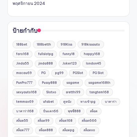
พฤศจิกายน 2024
ป้ายกำกับ
188bet
188betth
918Kiss
918kissauto
faro168
fullslotpg
funny18
happy168
Jinda55
jinda888
Joker123
london45
macau69
PG
pg99
PGSlot
PG Slot
PunPro777
Pussy888
sagame
sagame168th
sexyauto168
Slotxo
sretthi99
tangtem168
temmax69
ufabet
ดูหนัง
ทางเข้าpg
บาคาร่า
บาคาร่า168
ปั่นแตก66
พุซซี่888
สล็อต
สล็อต55
สล็อต99
สล็อต168
สล็อต666
สล็อต777
สล็อต888
สล็อตpg
สล็อตxo