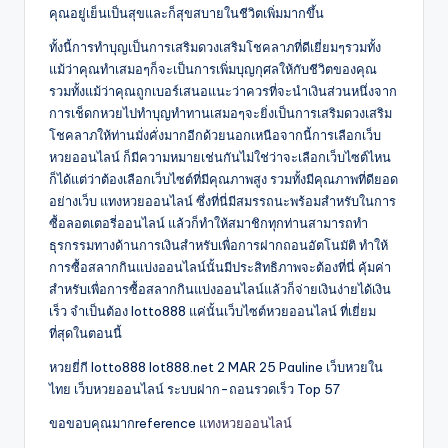
คุณอยู่เย็นเป็นสุขและก็สุขสบายในชีวิตเพิ่มมากขึ้น
ทั้งนี้การทำบุญเป็นการเสริมดวงเสริมโชคลาภที่ดีเยี่ยมๆรวมทั้ง
แม้ว่าคุณทำเสมอๆก็จะเป็นการเพิ่มบุญกุศลให้กับชีวิตของคุณ
รวมทั้งแม้ว่าคุณถูกเบอร์เสนอแนะว่าควรที่จะนำเงินส่วนหนึ่งจาก
การเช็ดกหวยไปทำบุญทำทานเสมอๆจะยิ่งเป็นการเสริมดวงเสริม
โชคลาภให้ท่านมั่งคั่งมากอีกด้วยนอกเหนือจากนี้การเลือกเว็บ
หวยออนไลน์ ก็มีความหมายเช่นกันไม่ใช่ว่าจะเลือกเว็บไซต์ไหน
ก็ได้แต่ว่าต้องเลือกเว็บไซต์ที่มีคุณภาพสูง รวมทั้งมีคุณภาพที่ดียอด
อย่างเว็บ แทงหวยออนไลน์ ซึ่งที่นี่มีสมรรถนะพร้อมสำหรับในการ
ซื้อลอตเตอรี่ออนไลน์ แล้วก็ทำให้สมาชิกทุกท่านสามารถทำ
ธุรกรรมทางด้านการเงินสำหรับเพื่อการฝากถอนอัตโนมัติ ทำให้
การซื้อสลากกินแบ่งออนไลน์นั้นมีประสิทธิภาพจะต้องที่นี่ คุ้มค่า
สำหรับเพื่อการซื้อสลากกินแบ่งออนไลน์แล้วก็จ่ายเงินง่ายได้เงิน
เร็ว จำเป็นต้อง lotto888 แค่นั้นเว็บไซต์หวยออนไลน์ ที่เยี่ยม
ที่สุดในตอนนี้
หวยยี่กี lotto888 lot888.net 2 MAR 25 Pauline เว็บหวยใน
ไทย เว็บหวยออนไลน์ ระบบฝาก-ถอนรวดเร็ว Top 57
ขอขอบคุณมากreference
แทงหวยออนไลน์