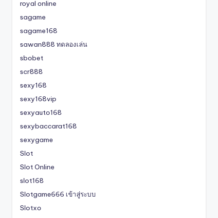
royal online
sagame
sagame168
sawan888 ทดลองเล่น
sbobet
scr888
sexy168
sexy168vip
sexyauto168
sexybaccarat168
sexygame
Slot
Slot Online
slot168
Slotgame666 เข้าสู่ระบบ
Slotxo