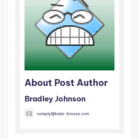
About Post Author
Bradley Johnson
noreply@balai-brosse.com