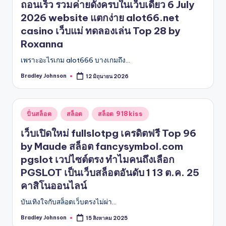
ถอนเร็ว รวมค่ายดังครบในเว็บเดียว 6 July
2026 website แตกง่าย alot66.net
casino เว็บแม่ ทดลองเล่น Top 28 by
Roxanna
เพราะอะไรเกม alot666 บางเกมถึง…
Bradley Johnson
12 มิถุนายน 2026
Posted
by
Posted
ปั่นสล็อต
สล็อต
สล็อต 918kiss
in
เว็บเปิดใหม่ fullslotpg เครดิตฟรี Top 96
by Maude สล็อต fancysymbol.com
pgslot เวปไซต์ตรง ทำไมคนถึงเลือก
PGSLOT เป็นเว็บสล็อตอันดับ 1 13 ต.ค. 25
คาสิโนออนไลน์
บันเทิงใจกับสล็อตเว็บตรงไม่ผ่า…
Bradley Johnson
15 สิงหาคม 2025
Posted