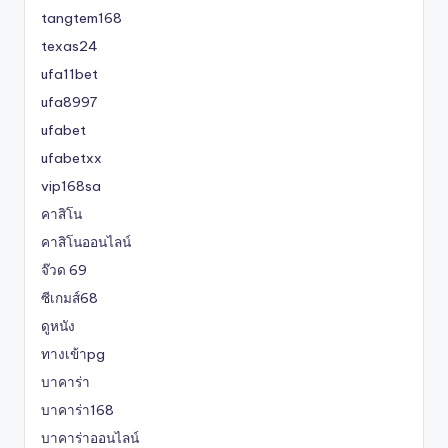
tangtem168
texas24
ufa11bet
ufa8997
ufabet
ufabetxx
vip168sa
คาสิโน
คาสิโนออนไลน์
จ๊วด 69
ซีเกมส์68
ดูหนัง
ทางเข้าpg
บาคาร่า
บาคาร่า168
บาคาร่าออนไลน์