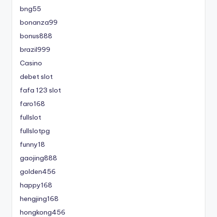
bng55
bonanza99
bonus888
brazil999
Casino
debet slot
fafa 123 slot
faro168
fullslot
fullslotpg
funny18
gaojing888
golden456
happy168
hengjing168
hongkong456