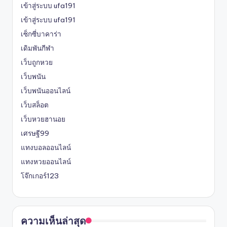
เข้าสู่ระบบ ufa191
เข้าสู่ระบบ ufa191
เซ็กซี่บาคาร่า
เดิมพันกีฬา
เว็บถูกหวย
เว็บพนัน
เว็บพนันออนไลน์
เว็บสล็อต
เว็บหวยฮานอย
เศรษฐี99
แทงบอลออนไลน์
แทงหวยออนไลน์
โจ๊กเกอร์123
ความเห็นล่าสุด