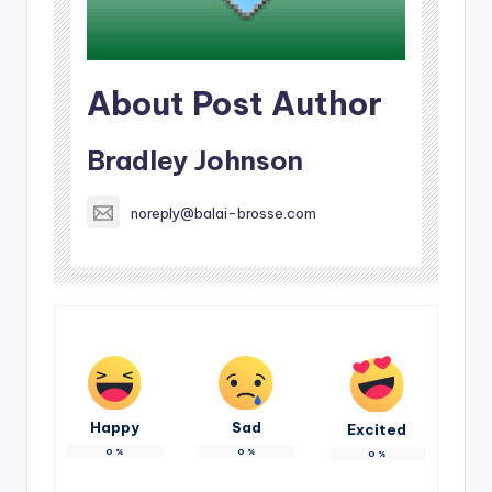
About Post Author
Bradley Johnson
noreply@balai-brosse.com
Happy
Sad
Excited
0
%
0
%
0
%