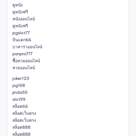
ดูหนัง
ดูหนังฟรี
หนังออนไลน์
ดูหนังฟรี
pgslot77
ปั่นแตก66
บาคาร่าออนไลน์
punpro777
ซื้อหวยออนไลน์
หวยออนไลน์
joker123
pg168
jinda55
slot99
สล็อต66
สล็อตเว็บตรง
สล็อตเว็บตรง
สล็อต888
สล็อต888