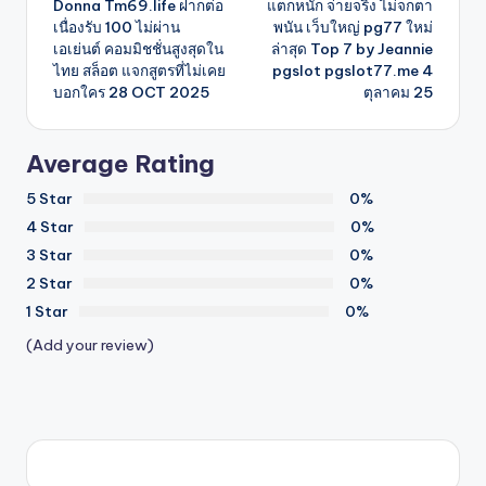
Donna Tm69.life ฝากต่อ
แตกหนัก จ่ายจริง ไม่จกตา
เนื่องรับ 100 ไม่ผ่าน
พนัน เว็บใหญ่ pg77 ใหม่
เอเย่นต์ คอมมิชชั่นสูงสุดใน
ล่าสุด Top 7 by Jeannie
ไทย สล็อต แจกสูตรที่ไม่เคย
pgslot pgslot77.me 4
บอกใคร 28 OCT 2025
ตุลาคม 25
Average Rating
5 Star
0%
4 Star
0%
3 Star
0%
2 Star
0%
1 Star
0%
(Add your review)