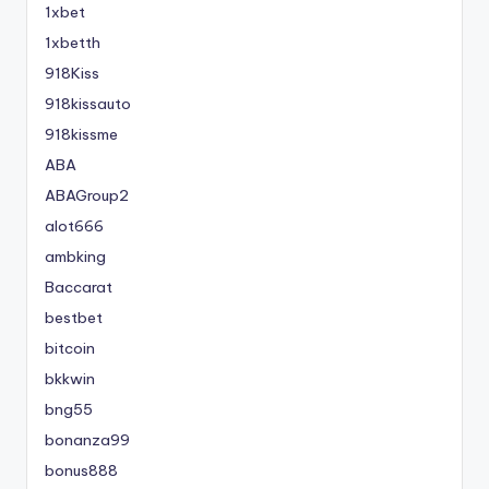
1xbet
1xbetth
918Kiss
918kissauto
918kissme
ABA
ABAGroup2
alot666
ambking
Baccarat
bestbet
bitcoin
bkkwin
bng55
bonanza99
bonus888