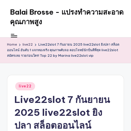
Balai Brosse - แปรงทำความสะอาด
Skip
to
คุณภาพสูง
content
Home
live22
Live22slot 7 กันยายน 2025 live22slot ยิงปลา สล็อต
ออนไลน์ อันดับ 1 แจกทองจริง คุณภาพคับจอ ตอบโจทย์นักปั่นดีที่สุด live22slot
สมัครเลย รวยก่อนใคร! Top 22 by Marina live22slot.vip
Posted
live22
in
Live22slot 7 กันยายน
2025 live22slot ยิง
ปลา สล็อตออนไลน์