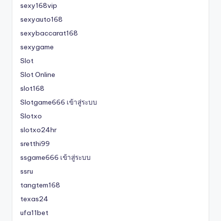
sexy168vip
sexyauto168
sexybaccarat168
sexygame
Slot
Slot Online
slot168
Slotgame666 เข้าสู่ระบบ
Slotxo
slotxo24hr
sretthi99
ssgame666 เข้าสู่ระบบ
ssru
tangtem168
texas24
ufa11bet