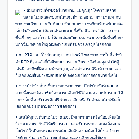
• ธีมเกมรวมทั้งฟีเจอร์มากมาย: แม้คุณถูกใจความหลาก
หลาย ไม่มีคุณค่ายเกมไหนจะทำเกมออกมามากมายเท่ากับ
พวกเราแล้วล่ะนะครับ ธีมเกมจำนวนมาก มาพร้อมฟีเจอร์แบบจัด
เต็มกำลังจะช่วยให้คุณเล่นง่ายมากยิ่งขึ้น มีโอกาสได้กำไรมาก
ขึ้นเรื่อยๆ และก็จะก่อให้คุณสนุกกับเกมของพวกเราเพิ่มขึ้นเรื่อยๆ
นอกนั้น ยังช่วยให้คุณมองหาเกมที่สมควรเจริญขึ้นอีกด้วย
• ค่า RTP และก็โบนัสสมดุล: เกม live22 ของพวกเราขึ้นชื่อว่ามี
ค่า RTP ที่สูง แล้วก็ยังมีระบบการจ่ายเงินรางวัลที่สมดุล ทำให้ผู้
เล่นมืออาชีพที่มีความชำนาญอยู่แล้ว สามารถพินิจพิจารณาและ
ก็เลือกเกมที่เหมาะสมกับสไตล์ของตัวเองได้ง่ายดายมากยิ่งขึ้น
• ระบบโปรโมชั่น: เว็บตรงของพวกเราจะมีโปรโมชั่นพิเศษเยอะ
มาก ซึ่งเหล่ามืออาชีพก็สามารถเลือกใช้ได้ตามความปรารถนาได้
อย่างเต็มที่ จะรับเครดิตฟรี รับยอดเสีย หรือรับค่าคอมไม่ชชัน ก็
เลือกยอมรับได้ตามต้องการเลยขอรับ
• เล่นได้ทุกระดับทุน: ไม่ว่าคุณจะมีทุนมากมายหรือน้อยเพียงใด
ก็ตาม พวกเรายินดีให้บริการเสมอนะครับ เพราะว่าเกมสล็อตบน
เว็บไซต์นั้นมีทุกขนาดการพนัน เดิมพันอย่างน้อยได้ตั้งแต่ 1 บาท
อีกด้วย สามารถจัดการงบประมาณและเลือกเกมได้เลย