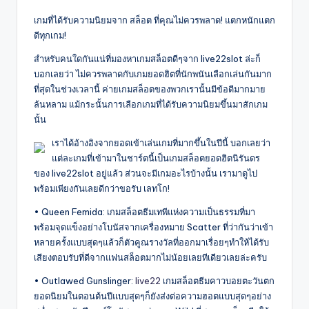
เกมที่ได้รับความนิยมจาก สล็อต ที่คุณไม่ควรพลาด! แตกหนักแตก
ดีทุกเกม!
สำหรับคนใดกันแน่ที่มองหาเกมสล็อตดีๆจาก live22slot ล่ะก็
บอกเลยว่า ไม่ควรพลาดกับเกมยอดฮิตที่นักพนันเลือกเล่นกันมาก
ที่สุดในช่วงเวลานี้ ค่ายเกมสล็อตของพวกเรานั้นมีข้อดีมากมาย
ล้นหลาม แม้กระนั้นการเลือกเกมที่ได้รับความนิยมขึ้นมาสักเกม
นั้น
เราได้อ้างอิงจากยอดเข้าเล่นเกมที่มากขึ้นในปีนี้ บอกเลยว่า
แต่ละเกมที่เข้ามาในชาร์ตนี้เป็นเกมสล็อตยอดฮิตนิรันดร
ของ live22slot อยู่แล้ว ส่วนจะมีเกมอะไรบ้างนั้น เรามาดูไป
พร้อมเพียงกันเลยดีกว่าขอรับ เลทโก!
• Queen Femida: เกมสล็อตธีมเทพีแห่งความเป็นธรรมที่มา
พร้อมจุดแข็งอย่างโบนัสจากเครื่องหมาย Scatter ที่ว่ากันว่าเข้า
หลายครั้งแบบสุดๆแล้วก็ตัวคูณรางวัลที่ออกมาเรื่อยๆทำให้ได้รับ
เสียงตอบรับที่ดีจากแฟนสล็อตมากไม่น้อยเลยทีเดียวเลยล่ะครับ
• Outlawed Gunslinger:
live22
เกมสล็อตธีมคาวบอยตะวันตก
ยอดนิยมในตอนต้นปีแบบสุดๆก็ยังส่งต่อความฮอตแบบสุดๆอย่าง