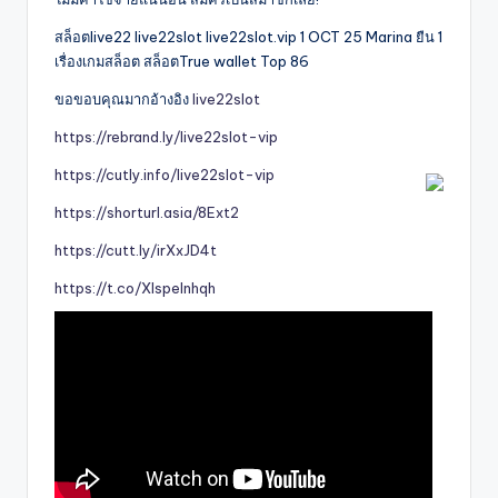
สล็อตlive22 live22slot live22slot.vip 1 OCT 25 Marina ยืน 1
เรื่องเกมสล็อต สล็อตTrue wallet Top 86
ขอขอบคุณมากอ้างอิง
live22slot
https://rebrand.ly/live22slot-vip
https://cutly.info/live22slot-vip
https://shorturl.asia/8Ext2
https://cutt.ly/irXxJD4t
https://t.co/XlspeInhqh