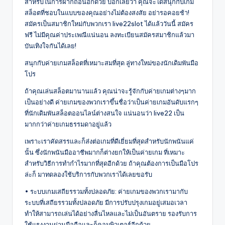
สำหรับในการฝากถอนอีกด้วย บอกเลยว่า คุณจะได้สนุกกับเกม
สล็อตที่ชอบในแบบของคุณอย่างไม่ต้องสงสัย อย่ารอคอยช้า!
สมัครเป็นสมาชิกใหม่กับพวกเรา live22slot ได้แล้ววันนี้ สมัคร
ฟรี ไม่มีคุณค่าประเพณีแน่นอน ลงทะเบียนสมัครสมาชิกแล้วมา
บันเทิงใจกันได้เลย!
สนุกกับค่ายเกมสล็อตที่เหมาะสมที่สุด ลู่ทางใหม่ของนักเดิมพันมือ
โปร
ถ้าคุณเล่นสล็อตมานานแล้ว คุณน่าจะรู้จักกับค่ายเกมต่างๆมาก
เป็นอย่างดี ค่ายเกมของพวกเราขึ้นชื่อว่าเป็นค่ายเกมอันดับแรกๆ
ที่นักเดิมพันสล็อตออนไลน์ต่างสนใจ แน่นอนว่า live22 เป็น
มากกว่าค่ายเกมธรรมดาอยู่แล้ว
เพราะเราคัดสรรและก็ส่งต่อเกมที่ดีเยี่ยมที่สุดสำหรับนักพนันแค่
นั้น ซึ่งนักพนันมืออาชีพมากก็ต่างยกให้เป็นค่ายเกม ที่เหมาะ
สำหรับวิธีการทำกำไรมากที่สุดอีกด้วย ถ้าคุณต้องการเป็นมือโปร
ล่ะก็ มาทดลองใช้บริการกับพวกเราได้เลยขอรับ
• ระบบเกมเสถียรรวมทั้งปลอดภัย: ค่ายเกมของพวกเรามากับ
ระบบที่เสถียรรวมทั้งปลอดภัย มีการปรับปรุงเกมอยู่เสมอเวลา
ทำให้สามารถเล่นได้อย่างลื่นไหลและไม่เป็นอันตราย รองรับการ
ใช้แรงงานผ่านมือถือและก็คอมพิวเตอร์อีกด้วย