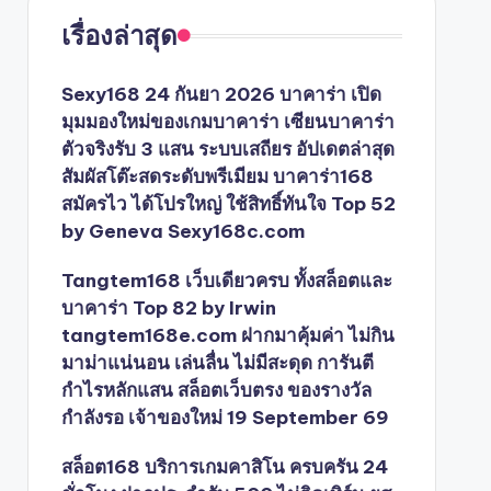
เรื่องล่าสุด
Sexy168 24 กันยา 2026 บาคาร่า เปิด
มุมมองใหม่ของเกมบาคาร่า เซียนบาคาร่า
ตัวจริงรับ 3 แสน ระบบเสถียร อัปเดตล่าสุด
สัมผัสโต๊ะสดระดับพรีเมียม บาคาร่า168
สมัครไว ได้โปรใหญ่ ใช้สิทธิ์ทันใจ Top 52
by Geneva Sexy168c.com
Tangtem168 เว็บเดียวครบ ทั้งสล็อตและ
บาคาร่า Top 82 by Irwin
tangtem168e.com ฝากมาคุ้มค่า ไม่กิน
มาม่าแน่นอน เล่นลื่น ไม่มีสะดุด การันตี
กำไรหลักแสน สล็อตเว็บตรง ของรางวัล
กำลังรอ เจ้าของใหม่ 19 September 69
สล็อต168 บริการเกมคาสิโน ครบครัน 24