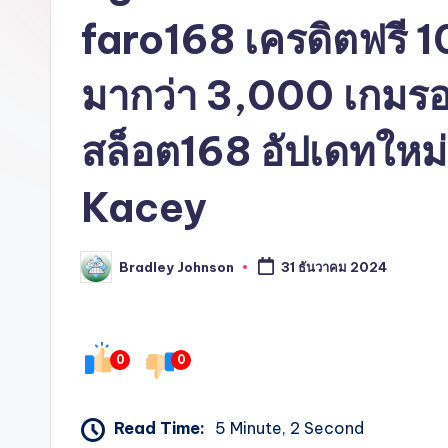
faro168 เครดิตฟรี 10
มากว่า 3,000 เกมรอ
สล็อต168 อัปเดทใหม่
Kacey
Bradley Johnson
31 ธันวาคม 2024
Posted
by
0
0
Read Time:
5 Minute, 2 Second