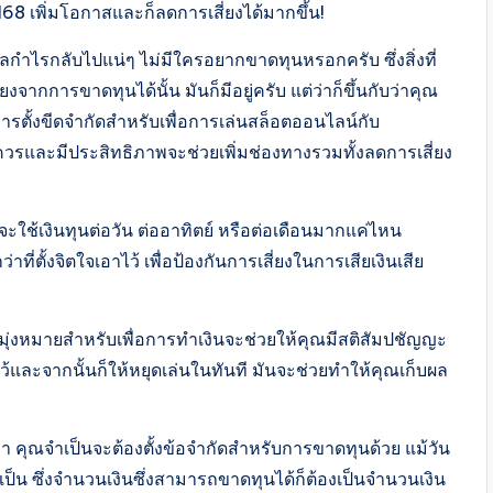
168 เพิ่มโอกาสและก็ลดการเสี่ยงได้มากขึ้น!
ลกำไรกลับไปแน่ๆ ไม่มีใครอยากขาดทุนหรอกครับ ซึ่งสิ่งที่
ากการขาดทุนได้นั้น มันก็มีอยู่ครับ แต่ว่าก็ขึ้นกับว่าคุณ
ารตั้งขีดจำกัดสำหรับเพื่อการเล่นสล็อตออนไลน์กับ
มควรและมีประสิทธิภาพจะช่วยเพิ่มช่องทางรวมทั้งลดการเสี่ยง
ะใช้เงินทุนต่อวัน ต่ออาทิตย์ หรือต่อเดือนมากแค่ไหน
ั้งจิตใจเอาไว้ เพื่อป้องกันการเสี่ยงในการเสียเงินเสีย
่งหมายสำหรับเพื่อการทำเงินจะช่วยให้คุณมีสติสัมปชัญญะ
ไว้และจากนั้นก็ให้หยุดเล่นในทันที มันจะช่วยทำให้คุณเก็บผล
 คุณจำเป็นจะต้องตั้งข้อจำกัดสำหรับการขาดทุนด้วย แม้วัน
ำเป็น ซึ่งจำนวนเงินซึ่งสามารถขาดทุนได้ก็ต้องเป็นจำนวนเงิน