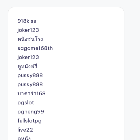
918kiss
joker123
หนังชนโรง
sagame168th
joker123
ดูหนังฟรี
pussy888
pussy888
บาคาร่า168
pgslot
pgheng99
fullslotpg
live22
ดูหนัง