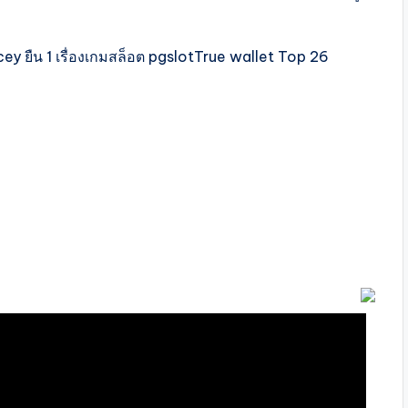
y ยืน 1 เรื่องเกมสล็อต pgslotTrue wallet Top 26