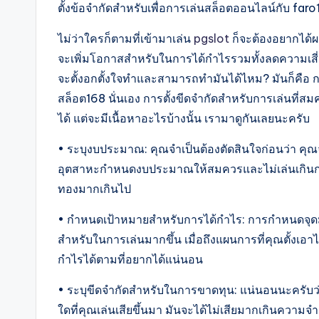
ตั้งข้อจำกัดสำหรับเพื่อการเล่นสล็อตออนไลน์กับ faro
ไม่ว่าใครก็ตามที่เข้ามาเล่น
pgslot
ก็จะต้องอยากได้ผ
จะเพิ่มโอกาสสำหรับในการได้กำไรรวมทั้งลดความเสี่ยงจ
จะตั้งอกตั้งใจทำและสามารถทำมันได้ไหม? มันก็คือ ก
สล็อต168 นั่นเอง การตั้งขีดจำกัดสำหรับการเล่นที่ส
ได้ แต่จะมีเนื้อหาอะไรบ้างนั้น เรามาดูกันเลยนะครับ
• ระบุงบประมาณ: คุณจำเป็นต้องตัดสินใจก่อนว่า คุณจ
อุตสาหะกำหนดงบประมาณให้สมควรและไม่เล่นเกินกว่าที่ต
ทองมากเกินไป
• กำหนดเป้าหมายสำหรับการได้กำไร: การกำหนดจุดมุ
สำหรับในการเล่นมากขึ้น เมื่อถึงแผนการที่คุณตั้งเอา
กำไรได้ตามที่อยากได้แน่นอน
• ระบุขีดจำกัดสำหรับในการขาดทุน: แน่นอนนะครับว่า
ใดที่คุณเล่นเสียขึ้นมา มันจะได้ไม่เสียมากเกินความจ