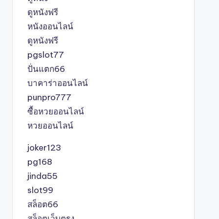
ดูหนังฟรี
หนังออนไลน์
ดูหนังฟรี
pgslot77
ปั่นแตก66
บาคาร่าออนไลน์
punpro777
ซื้อหวยออนไลน์
หวยออนไลน์
joker123
pg168
jinda55
slot99
สล็อต66
สล็อตเว็บตรง