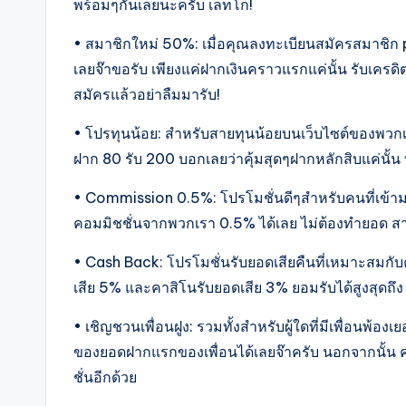
พร้อมๆกันเลยนะครับ เลทโก!
• สมาชิกใหม่ 50%: เมื่อคุณลงทะเบียนสมัครสมาชิก p
เลยจ๊าขอรับ เพียงแค่ฝากเงินคราวแรกแค่นั้น รับเครด
สมัครแล้วอย่าลืมมารับ!
• โปรทุนน้อย: สำหรับสายทุนน้อยบนเว็บไซต์ของพวกเ
ฝาก 80 รับ 200 บอกเลยว่าคุ้มสุดๆฝากหลักสิบแค่นั้น
• Commission 0.5%: โปรโมชั่นดีๆสำหรับคนที่เข้า
คอมมิชชั่นจากพวกเรา 0.5% ได้เลย ไม่ต้องทำยอด สา
• Cash Back: โปรโมชั่นรับยอดเสียคืนที่เหมาะสมกั
เสีย 5% และคาสิโนรับยอดเสีย 3% ยอมรับได้สูงสุดถ
• เชิญชวนเพื่อนฝูง: รวมทั้งสำหรับผู้ใดที่มีเพื่อนพ
ของยอดฝากแรกของเพื่อนได้เลยจ๊าครับ นอกจากนั้น 
ชั่นอีกด้วย