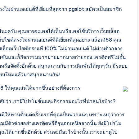
ม่ผ่านเอเย่นต์ที่เยี่ยมที่สุดจาก pgslot สมัครเป็นสมาชิก
สินะครับ คุณอาจจะเคยได้เห็นหรือเคยใช้บริการเว็บสล็อต
ซต์ตรงไม่ผ่านเอเย่นต์ที่ดีเยี่ยมที่สุดอย่าง สล็อต168 คุณ
็อตเว็บไซต์ตรงแท้ 100% ไม่ผ่านเอเย่นต์ ไม่ผ่านตัวกลาง
รโมชั่นและก็กิจกรรมมากมายมากมายก่ายกอง เครดิตฟรีไม่อั้น
รือจัดตั้งอีกด้วย สนุกสนานกับการเดิมพันได้ทุกๆวัน มีระบบ
ียนใหม่แล้วมาสนุกสนานกัน!
ให้คุณเล่นได้มากขึ้นอย่างที่ต้องการ
สัยว่า เรามีโปรโมชั่นและกิจกรรมอะไรที่น่าสนใจบ้าง?
ีให้ท่านตั้งแต่ครั้งแรกที่คุณเป็นพวกแน่ๆ เพราะเหตุว่าการ
คุณมีตัวช่วยอย่างเครดิตฟรีดีๆนอกเหนือจากนั้น ยังมีโปรโม
ุณได้มากขึ้นอีกด้วย ส่วนจะมีอะไรบ้างนั้น เราจะมาดูไป