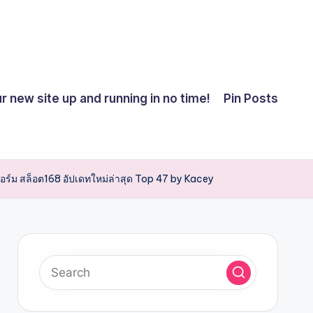
r new site up and running in no time!
Pin Posts
อร์ม สล็อต168 อัปเดทใหม่ล่าสุด Top 47 by Kacey