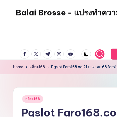
Balai Brosse - แปรงทำควา
Skip
to
content
facebook.com
twitter.com
t.me
instagram.com
youtube.com
Home
สล็อต168
Pgslot Faro168.co 21 มกราคม 68 faro16
Posted
สล็อต168
in
Pgslot Faro168.co