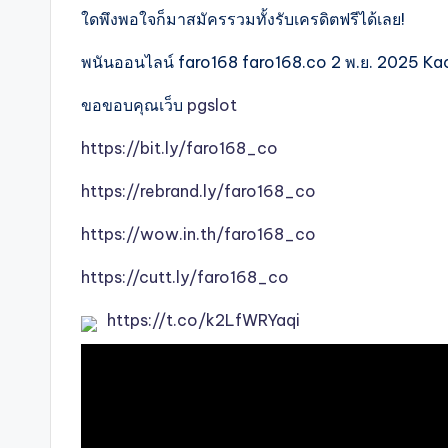
ใดพึงพอใจก็มาสมัครรวมทั้งรับเครดิตฟรีได้เลย!
พนันออนไลน์ faro168 faro168.co 2 พ.ย. 2025 Kace
ขอขอบคุณเว็บ
pgslot
https://bit.ly/faro168_co
https://rebrand.ly/faro168_co
https://wow.in.th/faro168_co
https://cutt.ly/faro168_co
https://t.co/k2LfWRYaqi