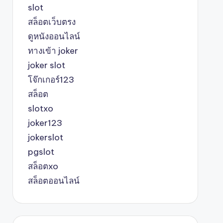
slot
สล็อตเว็บตรง
ดูหนังออนไลน์
ทางเข้า joker
joker slot
โจ๊กเกอร์123
สล็อต
slotxo
joker123
jokerslot
pgslot
สล็อตxo
สล็อตออนไลน์