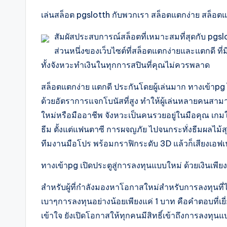
เล่นสล็อต pgslotth กับพวกเรา สล็อตแตกง่าย สล็อตแตก
สัมผัสประสบการณ์สล็อตที่เหมาะสมที่สุดกับ pgsl
ส่วนหนึ่งของเว็บไซต์ที่สล็อตแตกง่ายและแตกดี ที่
ทั้งจังหวะทำเงินในทุกการสปินที่คุณไม่ควรพลาด
สล็อตแตกง่าย แตกดี ประกันโดยผู้เล่นมาก ทางเข้า
ด้วยอัตราการแจกโบนัสที่สูง ทำให้ผู้เล่นหลายคนสามา
ใหม่หรือมืออาชีพ จังหวะเป็นคนรวยอยู่ในมือคุณ เ
ธีม ตั้งแต่แฟนตาซี การผจญภัย ไปจนกระทั่งธีมผลไม
ทีมงานมือโปร พร้อมกราฟิกระดับ 3D แล้วก็เสียงเอฟเฟ
ทางเข้าpg เปิดประตูสู่การลงทุนแบบใหม่ ด้วยเงินเพียง
สำหรับผู้ที่กำลังมองหาโอกาสใหม่สำหรับการลงทุนที่ไม
เบาๆการลงทุนอย่างน้อยเพียงแค่ 1 บาท คือคำตอบที่เ
เข้าใจ ยังเปิดโอกาสให้ทุกคนมีสิทธิ์เข้าถึงการลงทุนแ