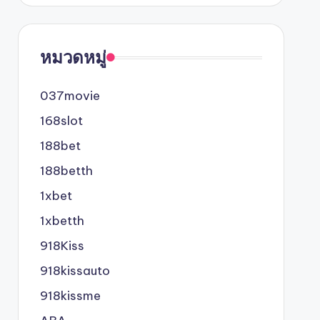
หมวดหมู่
037movie
168slot
188bet
188betth
1xbet
1xbetth
918Kiss
918kissauto
918kissme