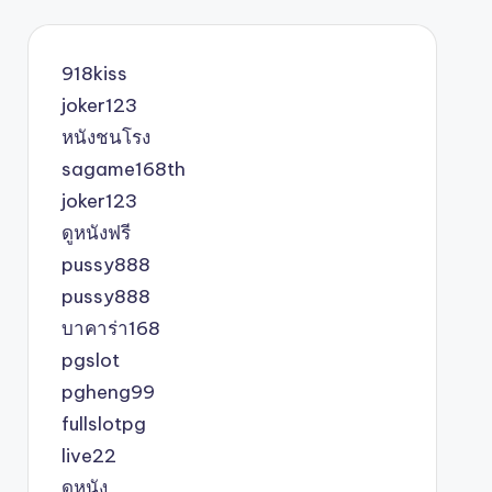
918kiss
joker123
หนังชนโรง
sagame168th
joker123
ดูหนังฟรี
pussy888
pussy888
บาคาร่า168
pgslot
pgheng99
fullslotpg
live22
ดูหนัง