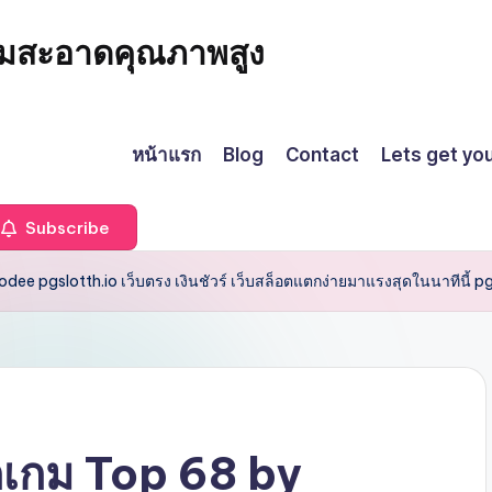
มสะอาดคุณภาพสูง
หน้าแรก
Blog
Contact
Lets get you
Subscribe
dee pgslotth.io เว็บตรง เงินชัวร์ เว็บสล็อตแตกง่ายมาแรงสุดในนาทีนี้ 
กเกม Top 68 by