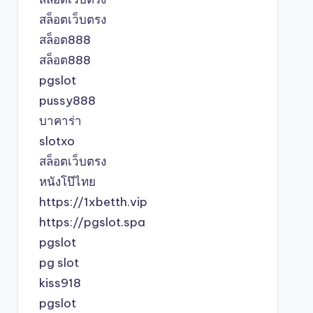
สล็อตเว็บตรง
สล็อต888
สล็อต888
pgslot
pussy888
บาคาร่า
slotxo
สล็อตเว็บตรง
หนังโป๊ไทย
https://1xbetth.vip
https://pgslot.spa
pgslot
pg slot
kiss918
pgslot