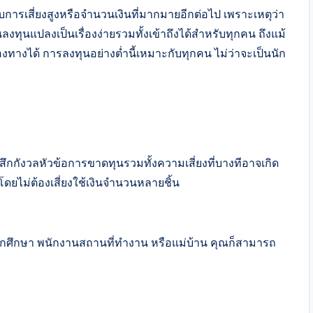
ับการเสี่ยงสูงหรือจำนวนเงินที่มากมายอีกต่อไป เพราะเหตุว่า
ทุนแปลงเป็นเรื่องง่ายรวมทั้งเข้าถึงได้สำหรับทุกคน ถึงแม้
งทางได้ การลงทุนอย่างต่ำนี้เหมาะกับทุกคน ไม่ว่าจะเป็นนัก
้สึกกังวลหัวข้อการขาดทุนรวมทั้งความเสี่ยงที่บางทีอาจเกิด
ยไม่ต้องเสี่ยงใช้เงินจำนวนหลายชิ้น
็นนักศึกษา พนักงานสถานที่ทำงาน หรือแม่บ้าน คุณก็สามารถ