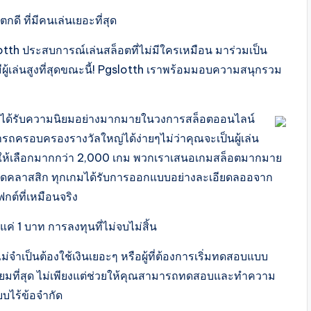
ดี ที่มีคนเล่นเยอะที่สุด
otth ประสบการณ์เล่นสล็อตที่ไม่มีใครเหมือน มาร่วมเป็น
มีผู้เล่นสูงที่สุดขณะนี้! Pgslotth เราพร้อมมอบความสนุกรวม
pg ได้รับความนิยมอย่างมากมายในวงการสล็อตออนไลน์
รถครอบครองรางวัลใหญ่ได้ง่ายๆไม่ว่าคุณจะเป็นผู้เล่น
กมให้เลือกมากกว่า 2,000 เกม พวกเราเสนอเกมสล็อตมากมาย
้สุดคลาสสิก ทุกเกมได้รับการออกแบบอย่างละเอียดลออจาก
กต์ที่เหมือนจริง
แค่ 1 บาท การลงทุนที่ไม่จบไม่สิ้น
่จำเป็นต้องใช้เงินเยอะๆ หรือผู้ที่ต้องการเริ่มทดสอบแบบ
ยี่ยมที่สุด ไม่เพียงแต่ช่วยให้คุณสามารถทดสอบและทำความ
บบไร้ข้อจำกัด