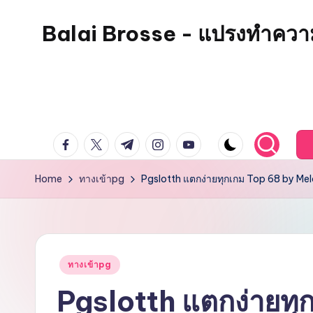
Balai Brosse - แปรงทำควา
Skip
to
content
facebook.com
twitter.com
t.me
instagram.com
youtube.com
Home
ทางเข้าpg
Pgslotth แตกง่ายทุกเกม Top 68 by Melo
Posted
ทางเข้าpg
in
Pgslotth แตกง่ายทุ