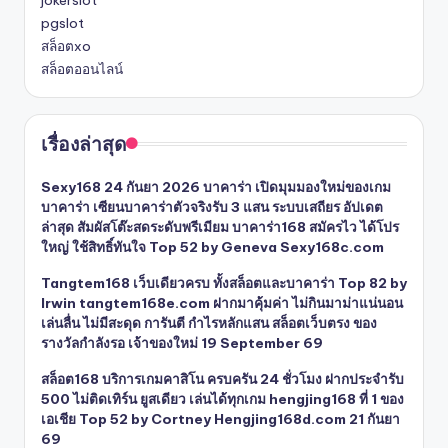
pgslot
สล็อตxo
สล็อตออนไลน์
เรื่องล่าสุด
Sexy168 24 กันยา 2026 บาคาร่า เปิดมุมมองใหม่ของเกม
บาคาร่า เซียนบาคาร่าตัวจริงรับ 3 แสน ระบบเสถียร อัปเดต
ล่าสุด สัมผัสโต๊ะสดระดับพรีเมียม บาคาร่า168 สมัครไว ได้โปร
ใหญ่ ใช้สิทธิ์ทันใจ Top 52 by Geneva Sexy168c.com
Tangtem168 เว็บเดียวครบ ทั้งสล็อตและบาคาร่า Top 82 by
Irwin tangtem168e.com ฝากมาคุ้มค่า ไม่กินมาม่าแน่นอน
เล่นลื่น ไม่มีสะดุด การันตี กำไรหลักแสน สล็อตเว็บตรง ของ
รางวัลกำลังรอ เจ้าของใหม่ 19 September 69
สล็อต168 บริการเกมคาสิโน ครบครัน 24 ชั่วโมง ฝากประจำรับ
500 ไม่ติดเทิร์น ยูสเดียว เล่นได้ทุกเกม hengjing168 ที่ 1 ของ
เอเชีย Top 52 by Cortney Hengjing168d.com 21 กันยา
69