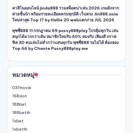
คาสิโนออนไลน์ jinda888 รวมสล็อตน่าเล่น 2026 เกมดังจาก
ค่ายชั้นนำ พร้อมรายละเอียดครบทุกมิติ เว็บตรง Jin888.asia
ใหม่ล่าสุด Top 17 by Hallie 20 webแตกง่าย JUL 2026
พุซซี่888 11 กรกฎาคม 69 pussy888play โปรคุ้มทุกวัน เล่น
สนุกได้มากกว่าเดิม สมาชิกใหม่รับ 50% สมจริง เสียงดี กราฟ
ฟิค 3D คนเล่นไม่ต่ำกว่าแสนทุกวัน พุซซี่888 รอไม่ได้ ต้องลอง
Top 66 by Chante Pussy888play.me
หมวดหมู่
037movie
168slot
188bet
188betth
1xbet
1xbetth