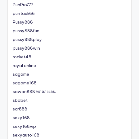
PunPro777
puntaek66
Pussy888
pussy888fun
pussy888play
pussy888win
rocket45
royal online
sagame
sagame168
sawan888 ทดลองเล่น
sbobet
scr888
sexy168
sexy168vip
sexyauto168