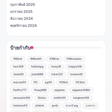
กุมภาพันธ์ 2025
มกราคม 2025
ธันวาคม 2024
พฤศจิกายน 2024
ป้ายกำกับ
188bet
188betth
918Kiss
918kissauto
faro168
fullslotpg
funny18
happy168
Jinda55
jinda888
Joker123
london45
macau69
PG
pg99
PGSlot
PG Slot
PunPro777
Pussy888
sagame
sagame168th
sexyauto168
Slotxo
sretthi99
tangtem168
temmax69
ufabet
ดูหนัง
ทางเข้าpg
บาคาร่า