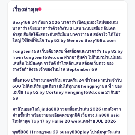
เรื่องล่าสุด
Sexy168 24 กันยา 2026 บาคาร่า เปิดมุมมองใหม่ของเกม
บาคาร่า เซียนบาคาร่าตัวจริงรับ 3 แสน ระบบเสถียร อัปเดต
ล่าสุด สัมผัสโต๊ะสดระดับพรีเมียม บาคาร่า168 สมัครไว ได้โปร
ใหญ่ ใช้สิทธิ์ทันใจ Top 52 by Geneva Sexy168c.com
Tangtem168 เว็บเดียวครบ ทั้งสล็อตและบาคาร่า Top 82 by
Irwin tangtem168e.com ฝากมาคุ้มค่า ไม่กินมาม่าแน่นอน
เล่นลื่น ไม่มีสะดุด การันตี กำไรหลักแสน สล็อตเว็บตรง ของ
รางวัลกำลังรอ เจ้าของใหม่ 19 September 69
สล็อต168 บริการเกมคาสิโน ครบครัน 24 ชั่วโมง ฝากประจำรับ
500 ไม่ติดเทิร์น ยูสเดียว เล่นได้ทุกเกม hengjing168 ที่ 1 ของ
เอเชีย Top 52 by Cortney Hengjing168d.com 21 กันยา
69
คาสิโนออนไลน์ jinda888 รวมสล็อตน่าเล่น 2026 เกมดังจาก
ค่ายชั้นนำ พร้อมรายละเอียดครบทุกมิติ เว็บตรง Jin888.asia
ใหม่ล่าสุด Top 17 by Hallie 20 webแตกง่าย JUL 2026
พุซซี่888 11 กรกฎาคม 69 pussy888play โปรคุ้มทุกวัน เล่น