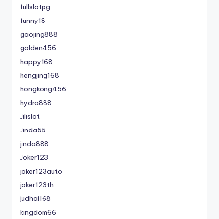
fullslotpg
funny18
gaojing888
golden456
happy168
hengjing168
hongkong456
hydra888
Jilislot
Jinda55
jinda888
Joker123
joker123auto
joker123th
judhai168
kingdom66