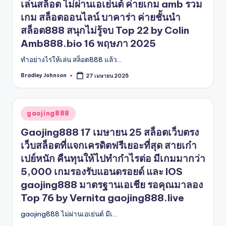
เล่นสล็อต ไม่ผ่านเอเย่นต์ ค่ายเกม amb รวม
เกม สล็อตออนไลน์ บาคาร่า ค่ายชั้นนำ
สล็อต888 สนุกไม่รู้จบ Top 22 by Colin
Amb888.bio 16 พฤษภา 2025
ทำอย่างไรให้เล่น สล็อต888 แล้ว…
Bradley Johnson
27 เมษายน 2025
Posted
by
Posted
gaojing888
in
Gaojing888 17 เมษายน 25 สล็อตเว็บตรง
เว็บสล็อตที่แจกเครดิตฟรีเยอะที่สุด สายเก๋า
เปย์หนัก คืนทุนให้ไปทำกำไรต่อ มีเกมมากว่า
5,000 เกมรองรับแอนดรอยด์ และ IOS
gaojing888 มาตรฐานเอเชีย รอคุณมาลอง
Top 76 by Vernita gaojing888.live
gaojing888 ไม่ผ่านเอเย่นต์ มีเ…