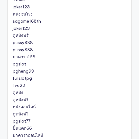
joker123
หนังชนโรง
sagame168th
joker123
ดูหนังฟรี
pussy888
pussy888
บาคาร่า168
pgslot
pgheng99
fullslotpg
live22
ดูหนัง
ดูหนังฟรี
หนังออนไลน์
ดูหนังฟรี
pgslot77
ปั่นแตก66
บาคาร่าออนไลน์