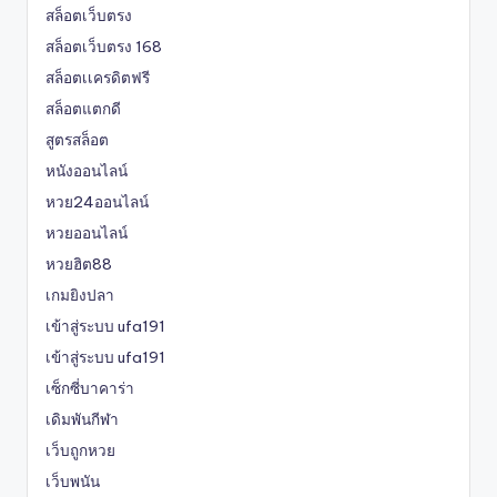
สล็อตเว็บตรง
สล็อตเว็บตรง 168
สล็อตเเครดิตฟรี
สล็อตแตกดี
สูตรสล็อต
หนังออนไลน์
หวย24ออนไลน์
หวยออนไลน์
หวยฮิต88
เกมยิงปลา
เข้าสู่ระบบ ufa191
เข้าสู่ระบบ ufa191
เซ็กซี่บาคาร่า
เดิมพันกีฬา
เว็บถูกหวย
เว็บพนัน