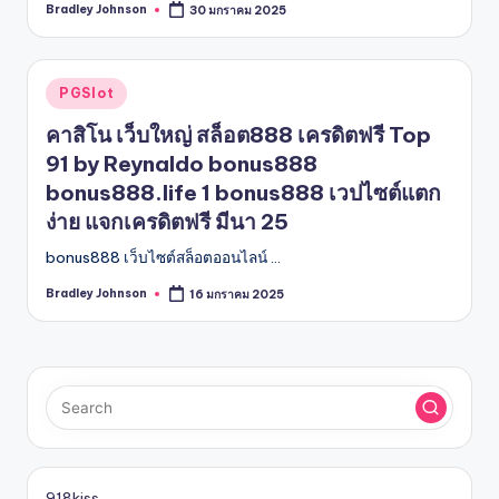
Bradley Johnson
30 มกราคม 2025
Posted
by
Posted
PGSlot
in
คาสิโน เว็บใหญ่ สล็อต888 เครดิตฟรี Top
91 by Reynaldo bonus888
bonus888.life 1 bonus888 เวปไซต์แตก
ง่าย แจกเครดิตฟรี มีนา 25
bonus888 เว็บไซต์สล็อตออนไลน์ …
Bradley Johnson
16 มกราคม 2025
Posted
by
918kiss