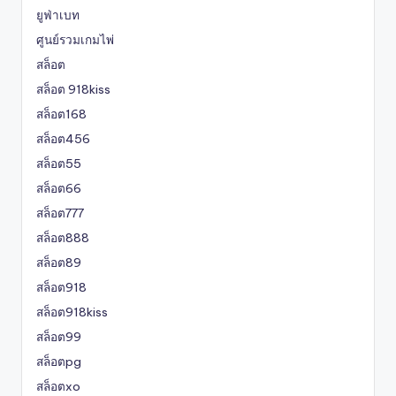
ยูฟ่าเบท
ศูนย์รวมเกมไพ่
สล็อต
สล็อต 918kiss
สล็อต168
สล็อต456
สล็อต55
สล็อต66
สล็อต777
สล็อต888
สล็อต89
สล็อต918
สล็อต918kiss
สล็อต99
สล็อตpg
สล็อตxo