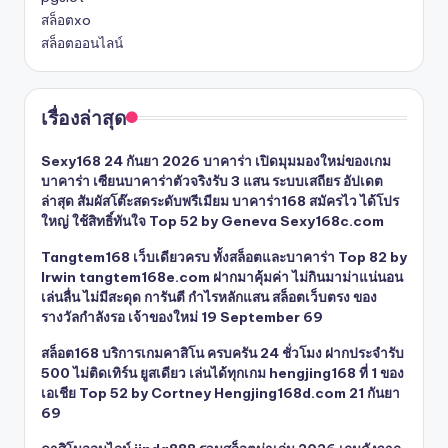
สล็อตxo
สล็อตออนไลน์
เรื่องล่าสุด
Sexy168 24 กันยา 2026 บาคาร่า เปิดมุมมองใหม่ของเกม
บาคาร่า เซียนบาคาร่าตัวจริงรับ 3 แสน ระบบเสถียร อัปเดต
ล่าสุด สัมผัสโต๊ะสดระดับพรีเมียม บาคาร่า168 สมัครไว ได้โปร
ใหญ่ ใช้สิทธิ์ทันใจ Top 52 by Geneva Sexy168c.com
Tangtem168 เว็บเดียวครบ ทั้งสล็อตและบาคาร่า Top 82 by
Irwin tangtem168e.com ฝากมาคุ้มค่า ไม่กินมาม่าแน่นอน
เล่นลื่น ไม่มีสะดุด การันตี กำไรหลักแสน สล็อตเว็บตรง ของ
รางวัลกำลังรอ เจ้าของใหม่ 19 September 69
สล็อต168 บริการเกมคาสิโน ครบครัน 24 ชั่วโมง ฝากประจำรับ
500 ไม่ติดเทิร์น ยูสเดียว เล่นได้ทุกเกม hengjing168 ที่ 1 ของ
เอเชีย Top 52 by Cortney Hengjing168d.com 21 กันยา
69