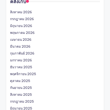
คลังเก็บ
สิงหาคม 2026
กรกฎาคม 2026
มิถุนายน 2026
พฤษภาคม 2026
เมษายน 2026
มีนาคม 2026
กุมภาพันธ์ 2026
มกราคม 2026
ธันวาคม 2025
พฤศจิกายน 2025
ตุลาคม 2025
กันยายน 2025
สิงหาคม 2025
กรกฎาคม 2025
มิถุนายน 2025