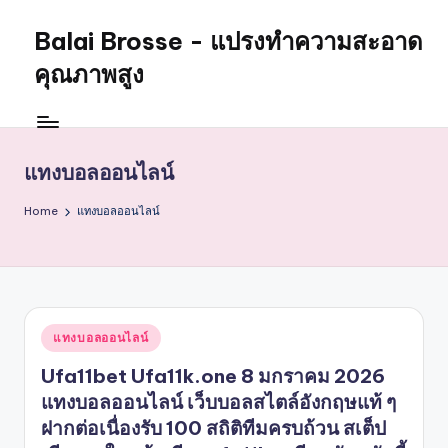
Balai Brosse - แปรงทำความสะอาด
Skip
to
คุณภาพสูง
content
แทงบอลออนไลน์
Home
แทงบอลออนไลน์
Posted
แทงบอลออนไลน์
in
Ufa11bet Ufa11k.one 8 มกราคม 2026
แทงบอลออนไลน์ เว็บบอลสไตล์อังกฤษแท้ ๆ
ฝากต่อเนื่องรับ 100 สถิติทีมครบถ้วน สเต็ป