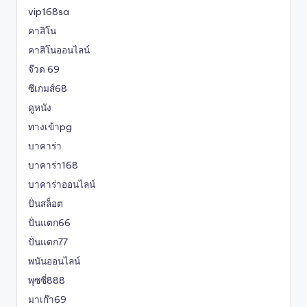
vip168sa
คาสิโน
คาสิโนออนไลน์
จ๊วด 69
ซีเกมส์68
ดูหนัง
ทางเข้าpg
บาคาร่า
บาคาร่า168
บาคาร่าออนไลน์
ปั่นสล็อต
ปั่นแตก66
ปั่นแตก77
พนันออนไลน์
พุซซี่888
มาเก๊า69