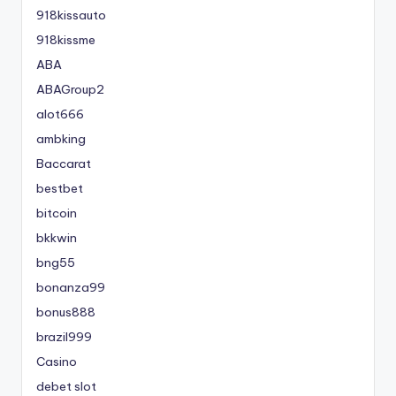
918kissauto
918kissme
ABA
ABAGroup2
alot666
ambking
Baccarat
bestbet
bitcoin
bkkwin
bng55
bonanza99
bonus888
brazil999
Casino
debet slot