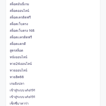
สล็อตมันนี่เกม
สล็อตออนไลน์
สล็อตเครดิตฟรี
สล็อตเว็บตรง
สล็อตเว็บตรง 168
สล็อตเเครดิตฟรี
สล็อตแตกดี
สูตรสล็อต
หนังออนไลน์
หวย24ออนไลน์
หวยออนไลน์
หวยฮิต88
เกมยิงปลา
เข้าสู่ระบบ ufa191
เข้าสู่ระบบ ufa191
เซ็กซี่บาคาร่า