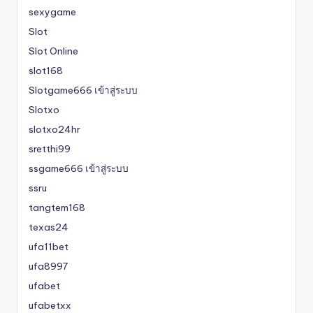
sexygame
Slot
Slot Online
slot168
Slotgame666 เข้าสู่ระบบ
Slotxo
slotxo24hr
sretthi99
ssgame666 เข้าสู่ระบบ
ssru
tangtem168
texas24
ufa11bet
ufa8997
ufabet
ufabetxx