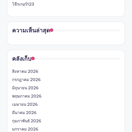
โจ๊กเกอร์123
ความเห็นล่าสุด
คลังเก็บ
สิงหาคม 2026
กรกฎาคม 2026
มิถุนายน 2026
พฤษภาคม 2026
เมษายน 2026
มีนาคม 2026
กุมภาพันธ์ 2026
มกราคม 2026