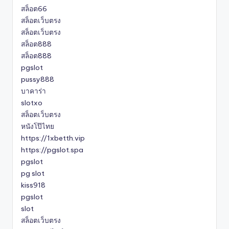
สล็อต66
สล็อตเว็บตรง
สล็อตเว็บตรง
สล็อต888
สล็อต888
pgslot
pussy888
บาคาร่า
slotxo
สล็อตเว็บตรง
หนังโป๊ไทย
https://1xbetth.vip
https://pgslot.spa
pgslot
pg slot
kiss918
pgslot
slot
สล็อตเว็บตรง