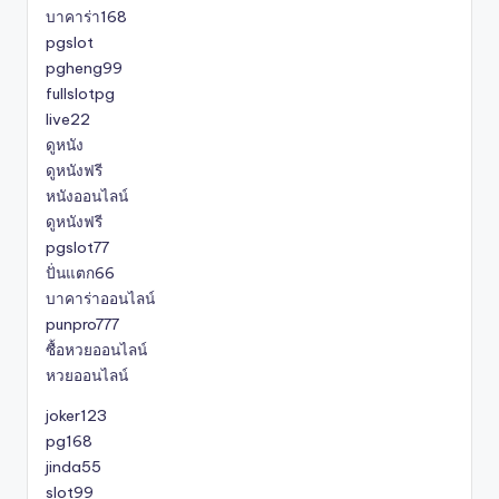
บาคาร่า168
pgslot
pgheng99
fullslotpg
live22
ดูหนัง
ดูหนังฟรี
หนังออนไลน์
ดูหนังฟรี
pgslot77
ปั่นแตก66
บาคาร่าออนไลน์
punpro777
ซื้อหวยออนไลน์
หวยออนไลน์
joker123
pg168
jinda55
slot99