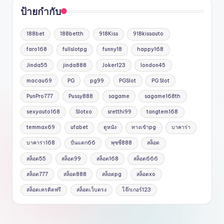
ป้ายกำกับ
188bet
188betth
918Kiss
918kissauto
faro168
fullslotpg
funny18
happy168
Jinda55
jinda888
Joker123
london45
macau69
PG
pg99
PGSlot
PG Slot
PunPro777
Pussy888
sagame
sagame168th
sexyauto168
Slotxo
sretthi99
tangtem168
temmax69
ufabet
ดูหนัง
ทางเข้าpg
บาคาร่า
บาคาร่า168
ปั่นแตก66
พุซซี่888
สล็อต
สล็อต55
สล็อต99
สล็อต168
สล็อต666
สล็อต777
สล็อต888
สล็อตpg
สล็อตxo
สล็อตเครดิตฟรี
สล็อตเว็บตรง
โจ๊กเกอร์123