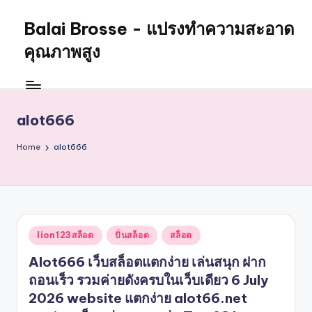
Balai Brosse - แปรงทำความสะอาด
Skip
to
คุณภาพสูง
content
alot666
Home
alot666
Posted
lion123สล็อต
ปั่นสล็อต
สล็อต
in
Alot666 เว็บสล็อตแตกง่าย เล่นสนุก ฝาก
ถอนเร็ว รวมค่ายดังครบในเว็บเดียว 6 July
2026 website แตกง่าย alot66.net