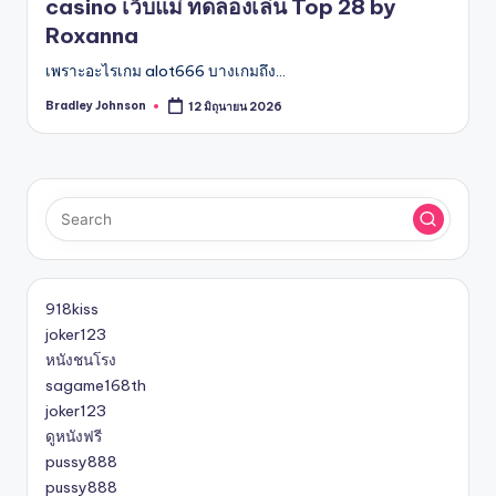
casino เว็บแม่ ทดลองเล่น Top 28 by
Roxanna
เพราะอะไรเกม alot666 บางเกมถึง…
Bradley Johnson
12 มิถุนายน 2026
Posted
by
918kiss
joker123
หนังชนโรง
sagame168th
joker123
ดูหนังฟรี
pussy888
pussy888