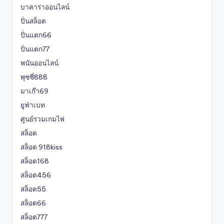
บาคาร่าออนไลน์
ปั่นสล็อต
ปั่นแตก66
ปั่นแตก77
พนันออนไลน์
พุซซี่888
มาเก๊า69
ยูฟ่าเบท
ศูนย์รวมเกมไพ่
สล็อต
สล็อต 918kiss
สล็อต168
สล็อต456
สล็อต55
สล็อต66
สล็อต777