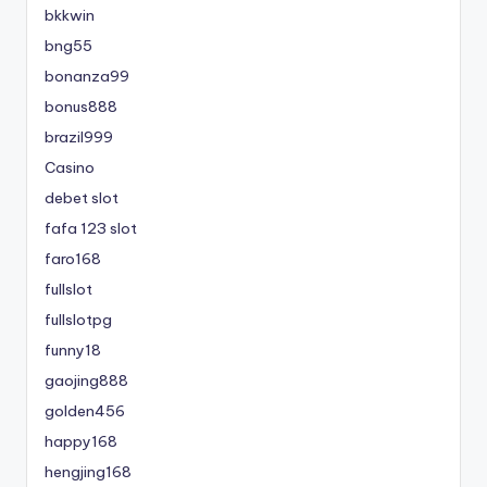
bkkwin
bng55
bonanza99
bonus888
brazil999
Casino
debet slot
fafa 123 slot
faro168
fullslot
fullslotpg
funny18
gaojing888
golden456
happy168
hengjing168