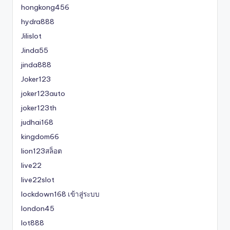
hongkong456
hydra888
Jilislot
Jinda55
jinda888
Joker123
joker123auto
joker123th
judhai168
kingdom66
lion123สล็อต
live22
live22slot
lockdown168 เข้าสู่ระบบ
london45
lot888