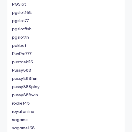
PGSlot
pgslot168
pgslot77
pgslotfish
pgslotth
pokbet
PunPro777
puntaek66
Pussy888
pussy888fun
pussy888play
pussy888win
rocket45
royal online
sagame
sagame168