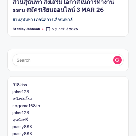
สวนสุนันทา ส่งเสริมโอกาสในการทำงาน
ssru สมัครเรียนออนไลน์ 3 MAR 26
สวนสุนันทา เทคนิคการเลือกมหาลั…
Bradley Johnson
5 กุมภาพันธ์ 2026
Posted
by
918kiss
joker123
หนังชนโรง
sagame168th
joker123
ดูหนังฟรี
pussy888
pussy888