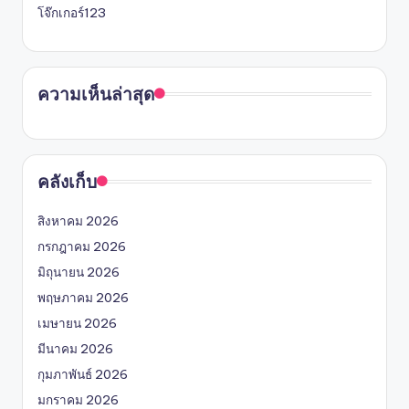
โจ๊กเกอร์123
ความเห็นล่าสุด
คลังเก็บ
สิงหาคม 2026
กรกฎาคม 2026
มิถุนายน 2026
พฤษภาคม 2026
เมษายน 2026
มีนาคม 2026
กุมภาพันธ์ 2026
มกราคม 2026