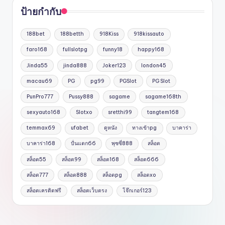
ป้ายกำกับ
188bet
188betth
918Kiss
918kissauto
faro168
fullslotpg
funny18
happy168
Jinda55
jinda888
Joker123
london45
macau69
PG
pg99
PGSlot
PG Slot
PunPro777
Pussy888
sagame
sagame168th
sexyauto168
Slotxo
sretthi99
tangtem168
temmax69
ufabet
ดูหนัง
ทางเข้าpg
บาคาร่า
บาคาร่า168
ปั่นแตก66
พุซซี่888
สล็อต
สล็อต55
สล็อต99
สล็อต168
สล็อต666
สล็อต777
สล็อต888
สล็อตpg
สล็อตxo
สล็อตเครดิตฟรี
สล็อตเว็บตรง
โจ๊กเกอร์123