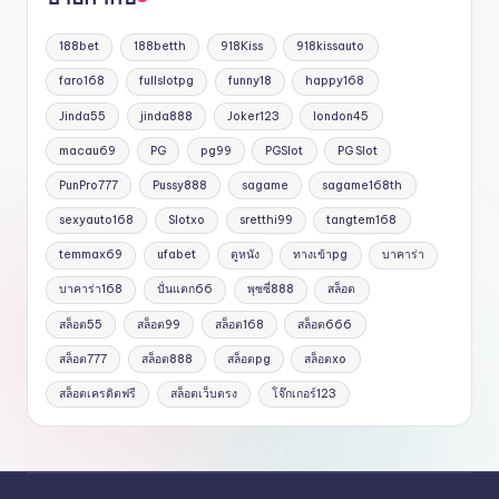
188bet
188betth
918Kiss
918kissauto
faro168
fullslotpg
funny18
happy168
Jinda55
jinda888
Joker123
london45
macau69
PG
pg99
PGSlot
PG Slot
PunPro777
Pussy888
sagame
sagame168th
sexyauto168
Slotxo
sretthi99
tangtem168
temmax69
ufabet
ดูหนัง
ทางเข้าpg
บาคาร่า
บาคาร่า168
ปั่นแตก66
พุซซี่888
สล็อต
สล็อต55
สล็อต99
สล็อต168
สล็อต666
สล็อต777
สล็อต888
สล็อตpg
สล็อตxo
สล็อตเครดิตฟรี
สล็อตเว็บตรง
โจ๊กเกอร์123