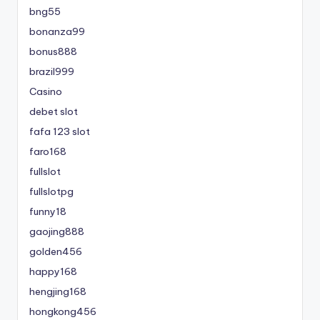
bng55
bonanza99
bonus888
brazil999
Casino
debet slot
fafa 123 slot
faro168
fullslot
fullslotpg
funny18
gaojing888
golden456
happy168
hengjing168
hongkong456