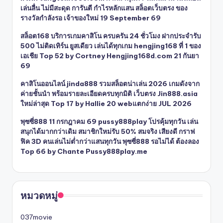
เล่นลื่น ไม่มีสะดุด การันตี กำไรหลักแสน สล็อตเว็บตรง ของ
รางวัลกำลังรอ เจ้าของใหม่ 19 September 69
สล็อต168 บริการเกมคาสิโน ครบครัน 24 ชั่วโมง ฝากประจำรับ
500 ไม่ติดเทิร์น ยูสเดียว เล่นได้ทุกเกม hengjing168 ที่ 1 ของ
เอเชีย Top 52 by Cortney Hengjing168d.com 21 กันยา
69
คาสิโนออนไลน์ jinda888 รวมสล็อตน่าเล่น 2026 เกมดังจาก
ค่ายชั้นนำ พร้อมรายละเอียดครบทุกมิติ เว็บตรง Jin888.asia
ใหม่ล่าสุด Top 17 by Hallie 20 webแตกง่าย JUL 2026
พุซซี่888 11 กรกฎาคม 69 pussy888play โปรคุ้มทุกวัน เล่น
สนุกได้มากกว่าเดิม สมาชิกใหม่รับ 50% สมจริง เสียงดี กราฟ
ฟิค 3D คนเล่นไม่ต่ำกว่าแสนทุกวัน พุซซี่888 รอไม่ได้ ต้องลอง
Top 66 by Chante Pussy888play.me
หมวดหมู่
037movie