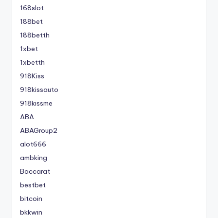
168slot
188bet
188betth
1xbet
1xbetth
918Kiss
918kissauto
918kissme
ABA
ABAGroup2
alot666
ambking
Baccarat
bestbet
bitcoin
bkkwin