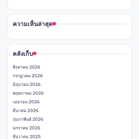
ความเห็นล่าสุด
คลังเก็บ
สิงหาคม 2026
กรกฎาคม 2026
มิถุนายน 2026
พฤษภาคม 2026
เมษายน 2026
มีนาคม 2026
กุมภาพันธ์ 2026
มกราคม 2026
ธันวาคม 2025