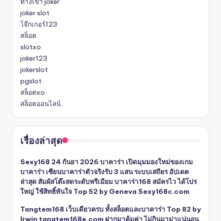
ทางเข้า joker
joker slot
โจ๊กเกอร์123
สล็อต
slotxo
joker123
jokerslot
pgslot
สล็อตxo
สล็อตออนไลน์
เรื่องล่าสุด
Sexy168 24 กันยา 2026 บาคาร่า เปิดมุมมองใหม่ของเกม
บาคาร่า เซียนบาคาร่าตัวจริงรับ 3 แสน ระบบเสถียร อัปเดต
ล่าสุด สัมผัสโต๊ะสดระดับพรีเมียม บาคาร่า168 สมัครไว ได้โปร
ใหญ่ ใช้สิทธิ์ทันใจ Top 52 by Geneva Sexy168c.com
Tangtem168 เว็บเดียวครบ ทั้งสล็อตและบาคาร่า Top 82 by
Irwin tangtem168e.com ฝากมาคุ้มค่า ไม่กินมาม่าแน่นอน