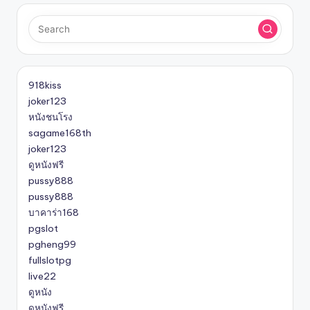
918kiss
joker123
หนังชนโรง
sagame168th
joker123
ดูหนังฟรี
pussy888
pussy888
บาคาร่า168
pgslot
pgheng99
fullslotpg
live22
ดูหนัง
ดูหนังฟรี