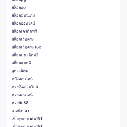
สล็อตxo
สล็อตมันนี่เกม
สล็อตออนไลน์
สล็อตเครดิตฟรี
สล็อตเว็บตรง
สล็อตเว็บตรง 168
สล็อตเเครดิตฟรี
สล็อตแตกดี
สูตรสล็อต
หนังออนไลน์
หวย24ออนไลน์
หวยออนไลน์
หวยฮิต88
เกมยิงปลา
เข้าสู่ระบบ ufa191
เข้าสู่ระบบ ufa191