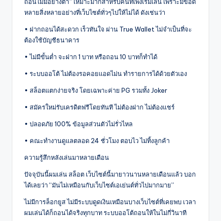
ถอนไม่มีอย่างต่ำ” เหมาะมากสำหรับคนที่เพิ่งเริ่มเล่น เพราะมีข้อดี
หลายสิ่งหลายอย่างที่เว็บไซต์ทั่วๆไปให้ไม่ได้ ดังเช่นว่า
• ฝากถอนได้สะดวก เร็วทันใจ ผ่าน True Wallet ไม่จำเป็นที่จะ
ต้องใช้บัญชีธนาคาร
• ไม่มีขั้นต่ำ จะฝาก 1 บาท หรือถอน 10 บาทก็ทำได้
• ระบบออโต้ ไม่ต้องรอคอยแอดไม่น ทำรายการได้ด้วยตัวเอง
• สล็อตแตกง่ายจริง โดยเฉพาะค่าย PG รวมทั้ง Joker
• สมัครใหม่รับเครดิตฟรีโดยทันที ไม่ต้องฝาก ไม่ต้องแชร์
• ปลอดภัย 100% ข้อมูลส่วนตัวไม่รั่วไหล
• คณะทำงานดูแลตลอด 24 ชั่วโมง ตอบไว ไม่ทิ้งลูกค้า
ความรู้สึกหลังเล่นมาหลายเดือน
ปัจจุบันนี้ผมเล่น สล็อต เว็บไซต์นี้มายาวนานหลายเดือนแล้ว บอก
ได้เลยว่า “มันไม่เหมือนกับเว็บไซต์เอเย่นต์ทั่วไปมากมาย”
ไม่มีการล็อกยูส ไม่มีระบบดูดเงินเหมือนบางเว็บไซต์ที่เคยพบ เวลา
ผมเล่นได้ก็ถอนได้จริงทุกบาท ระบบออโต้ถอนให้ในไม่กี่วินาที