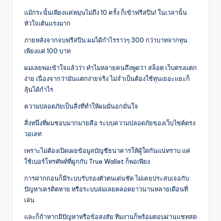
แม้กระนั้นเพียงแค่หมุนไม่ถึง 10 ครั้ง ก็เข้าฟรีสปิน! ในเวลานั้น
หัวใจเต้นแรงมาก
ภายหลังจากจบฟรีสปิน ผมได้กำไรราวๆ 300 กว่าบาทจากทุน
เพียงแค่ 100 บาท
ผมเลยพอเข้าใจแล้วว่า ทำไมหลายคนถึงพูดว่า สล็อต เว็บตรงแตก
ง่าย เนื่องจากว่ามันแตกง่ายจริง ไม่จำเป็นต้องใช้ทุนเยอะแยะก็
ลุ้นได้กำไร
ความปลอดภัยเป็นสิ่งที่ทำให้ผมมั่นอกมั่นใจ
สิ่งหนึ่งที่ผมชอบมากมายคือ ระบบความปลอดภัยของเว็บไซต์ตรง
วอเลท
เพราะไม่ต้องเปิดเผยข้อมูลบัญชีธนาคารให้ผู้ใดกันแน่ทราบ แค่
ใช้เบอร์โทรศัพท์ที่ผูกกับ True Wallet ก็พอเพียง
การฝากถอนก็มีระบบรับรองตัวตนเด่นชัด ไม่เคยประสบเจอกับ
ปัญหาเครดิตหาย หรือระบบล่มเลยตลอดยาวนานหลายเดือนที่
เล่น
และก็ถ้าหากมีปัญหาหรือข้อสงสัย ทีมงานก็พร้อมตอบผ่านแชทสด