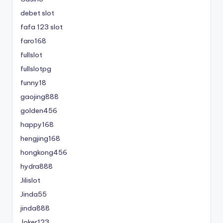
debet slot
fafa 123 slot
faro168
fullslot
fullslotpg
funny18
gaojing888
golden456
happy168
hengjing168
hongkong456
hydra888
Jilislot
Jinda55
jinda888
Joker123