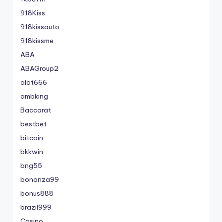
918Kiss
918kissauto
918kissme
ABA
ABAGroup2
alot666
ambking
Baccarat
bestbet
bitcoin
bkkwin
bng55
bonanza99
bonus888
brazil999
Casino