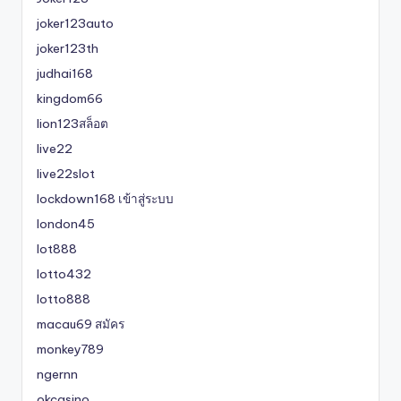
joker123auto
joker123th
judhai168
kingdom66
lion123สล็อต
live22
live22slot
lockdown168 เข้าสู่ระบบ
london45
lot888
lotto432
lotto888
macau69 สมัคร
monkey789
ngernn
okcasino