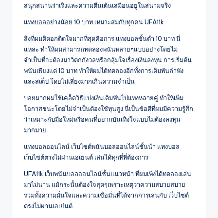
สนุกสนานร่าเริงและความตื่นเต้นเสมือนอยู่ในสนามจริง
แทงบอลอย่างน้อย 10 บาท เหมาะสมกับทุกคน UFA11k
สิ่งที่ผมติดอกติดใจมากที่สุดคือการ แทงบอลขั้นต่ำ 10 บาท นี่
แหละ ทำให้ผมสามารถทดลองพนันหลายๆแบบอย่างโดยไม่
จำเป็นที่จะต้องมาวิตกกังวลหรือกลุ้มใจเรื่องเงินลงทุน การเริ่มต้น
พนันเพียงแต่ 10 บาท ทำให้ผมได้ทดลองอีกทั้งการเดิมพันลำพัง
และสเต็ป โดยไม่เสี่ยงมากเกินความจำเป็น
บ่อยมากผมใช้เคล็ดวิธีแบ่งเงินเดิมพันไปแทงหลายคู่ ทำให้เพิ่ม
โอกาสชนะโดยไม่จำเป็นต้องใช้ทุนสูง นี่เป็นข้อดีที่ผมมีความรู้สึก
ว่าเหมาะกับมือใหม่หรือคนที่อยากบันเทิงใจแบบไม่ต้องลงทุน
มากมาย
แทงบอลออนไลน์ เว็บไซต์พนันบอลออนไลน์ชั้นนำ แทงบอล
เว็บไซต์ตรงไม่ผ่านเอเย่นต์ เล่นได้ทุกที่ที่ต้องการ
UFA11k เว็บพนันบอลออนไลน์ชั้นแนวหน้า ที่ผมเพิ่งได้ทดลองเล่น
มาไม่นาน แม้กระนั้นต้องใจสุดๆเพราะเหตุว่าความสบายสบาย
รวมทั้งความมั่นใจและความเชื่อมั่นที่ได้จากการเล่นกับ เว็บไซต์
ตรงไม่ผ่านเอเย่นต์