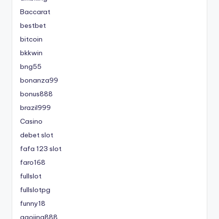
Baccarat
bestbet
bitcoin
bkkwin
bng55
bonanza99
bonus888
brazil999
Casino
debet slot
fafa 123 slot
faro168
fullslot
fullslotpg
funny18
gaojing888