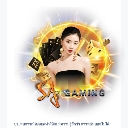
ประสบการณ์ทั้งหมดทำให้ผมมีความรู้สึกว่า การพนันบอลไม่ได้