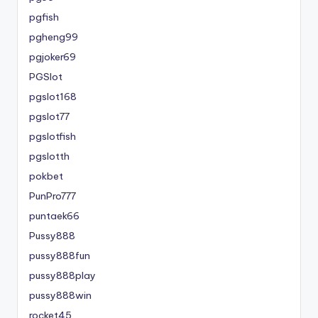
pgfish
pgheng99
pgjoker69
PGSlot
pgslot168
pgslot77
pgslotfish
pgslotth
pokbet
PunPro777
puntaek66
Pussy888
pussy888fun
pussy888play
pussy888win
rocket45