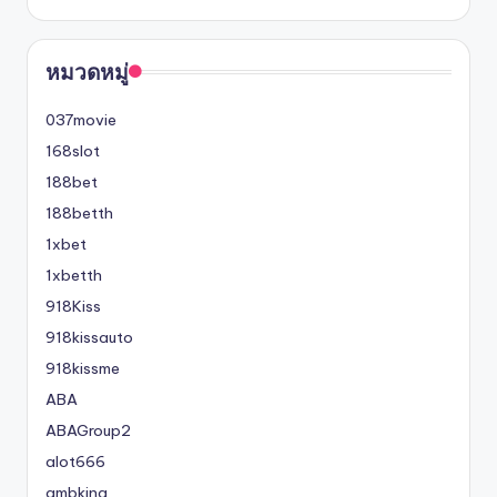
หมวดหมู่
037movie
168slot
188bet
188betth
1xbet
1xbetth
918Kiss
918kissauto
918kissme
ABA
ABAGroup2
alot666
ambking