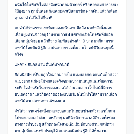
พนันได้ในทันที ไม่ต้องนั่งหน้าคอมพิวเตอร์ หรือหาคอมสาธารณะ
ให้ยุ่งยาก ทุกขั้นตอนตั้งแต่สมัครเป็นสมาชิก ฝากเงิน แล้วก็เลือก
คู่บอล ทำได้ในไม่กี่นาที
ผมจำได้ว่าคราวแรกที่ทดลองพนันจากมือถือ ผมกำลังนั่งคอย
เพื่อนฝูงทานข้าวอยู่ร้านขายกาแฟ แค่เพียงเปิดโทรศัพท์มือถือ
เลือกกลุ่มที่ชอบ แล้วก็วางเดิมพันอย่างต่ำ 10 บาท ผมก็สามารถ
แทงได้โดยทันที รู้สึกว่ามันสบายรวมทั้งตอบโจทย์ชีวิตคนยุคนี้
จริงๆ
UFA11k สนุกสนาน ตื่นเต้นทุกนาที
อีกหนึ่งฟีพบร์ที่ผมถูกใจมากมายเป็น แทงบอลสด ตอนต้นก็กลัวว่า
จะยุ่งยาก แต่พอใช้ทดลองจริงๆผมพบว่ามันสนุกและเพิ่มความ
ระทึกใจสำหรับในการมองบอลได้จำนวนมาก เว็บไซต์นี้มีการ
อัปเดตราคาแล้วก็อัตราต่อรองแบบเรียลไทม์ ทำให้สามารถเลือก
แทงได้ตามสถานการณ์ของเกม
จำได้ว่ากาลครั้งหนึ่งผมแทงบอลสดในตอนช่วงหลัง เวลานี้กลุ่ม
โปรดของผมกำลังตามหลังอยู่ ผมพินิจพิจารณาสถิติรวมทั้งช่อง
ทางการทำประตู แล้วตกลงใจแทงเพิ่มเติมอีกบางส่วน ผลที่ตาม
มากลุ่มที่ผมแทงทำประตูได้ ผมชนะเดิมพัน รู้สึกได้ทั้งความ