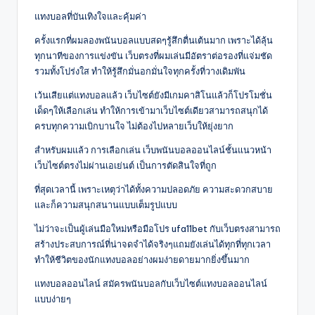
แทงบอลที่บันเทิงใจและคุ้มค่า
ครั้งแรกที่ผมลองพนันบอลแบบสดๆรู้สึกตื่นเต้นมาก เพราะได้ลุ้น
ทุกนาทีของการแข่งขัน เว็บตรงที่ผมเล่นมีอัตราต่อรองที่แจ่มชัด
รวมทั้งโปร่งใส ทำให้รู้สึกมั่นอกมั่นใจทุกครั้งที่วางเดิมพัน
เว้นเสียแต่แทงบอลแล้ว เว็บไซต์ยังมีเกมคาสิโนแล้วก็โปรโมชั่น
เด็ดๆให้เลือกเล่น ทำให้การเข้ามาเว็บไซต์เดียวสามารถสนุกได้
ครบทุกความเบิกบานใจ ไม่ต้องไปหลายเว็บให้ยุ่งยาก
สำหรับผมแล้ว การเลือกเล่น เว็บพนันบอลออนไลน์ชั้นแนวหน้า
เว็บไซต์ตรงไม่ผ่านเอเย่นต์ เป็นการตัดสินใจที่ถูก
ที่สุดเวลานี้ เพราะเหตุว่าได้ทั้งความปลอดภัย ความสะดวกสบาย
และก็ความสนุกสนานแบบเต็มรูปแบบ
ไม่ว่าจะเป็นผู้เล่นมือใหม่หรือมือโปร ufa11bet กับเว็บตรงสามารถ
สร้างประสบการณ์ที่น่าจดจำได้จริงๆแถมยังเล่นได้ทุกที่ทุกเวลา
ทำให้ชีวิตของนักแทงบอลอย่างผมง่ายดายมากยิ่งขึ้นมาก
แทงบอลออนไลน์ สมัครพนันบอลกับเว็บไซต์แทงบอลออนไลน์
แบบง่ายๆ