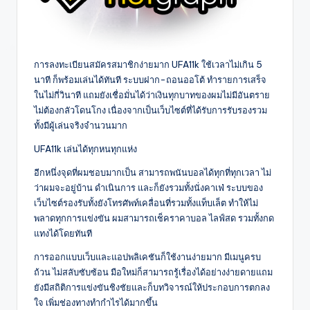
การลงทะเบียนสมัครสมาชิกง่ายมาก UFA11k ใช้เวลาไม่เกิน 5
นาที ก็พร้อมเล่นได้ทันที ระบบฝาก-ถอนออโต้ ทำรายการเสร็จ
ในไม่กี่วินาที แถมยังเชื่อมั่นได้ว่าเงินทุกบาทของผมไม่มีอันตราย
ไม่ต้องกลัวโดนโกง เนื่องจากเป็นเว็บไซต์ที่ได้รับการรับรองรวม
ทั้งมีผู้เล่นจริงจำนวนมาก
UFA11k เล่นได้ทุกหนทุกแห่ง
อีกหนึ่งจุดที่ผมชอบมากเป็น สามารถพนันบอลได้ทุกที่ทุกเวลา ไม่
ว่าผมจะอยู่บ้าน ดำเนินการ และก็ยังรวมทั้งนั่งคาเฟ่ ระบบของ
เว็บไซต์รองรับทั้งยังโทรศัพท์เคลื่อนที่รวมทั้งแท็บเล็ต ทำให้ไม่
พลาดทุกการแข่งขัน ผมสามารถเช็คราคาบอล ไลฟ์สด รวมทั้งกด
แทงได้โดยทันที
การออกแบบเว็บและแอปพลิเคชันก็ใช้งานง่ายมาก มีเมนูครบ
ถ้วน ไม่สลับซับซ้อน มือใหม่ก็สามารถรู้เรื่องได้อย่างง่ายดายแถม
ยังมีสถิติการแข่งขันชิงชัยและก็บทวิจารณ์ให้ประกอบการตกลง
ใจ เพิ่มช่องทางทำกำไรได้มากขึ้น