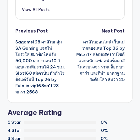
View All Posts
Post
Previous Post
Next Post
Sagame168 คาสิโนกลุ่ม
คาสิโนออนไลน์ เว็บแม่
navigation
SA Gaming แจกไพ่
ทดลองเล่น Top 36 by
โปร่งใส สมาชิกใหม่รับ
Mitzi 17 สล็อต89 เวปไซต์
50,000 ฝาก-ถอน 10 วิ
แจกหนัก แพลตฟอร์มคาสิ
สอบถามทีมงานได้ 24 ช.ม.
โนครบวงจร รวมสล็อต บา
Slot168 สมัครปั่น ทำกำไร
คาร่า และกีฬา มาตรฐาน
ตั้งแต่วันนี้ Top 26 by
ระดับโลก ธันวา 25
Eulalia vip168sa11 23
มกรา 2568
Average Rating
5 Star
0%
4 Star
0%
3 Star
0%