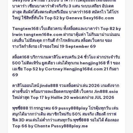
Sexy168 24 กันยา 2026 บาคาร่า เปิดมุมมองใหม่ของเกม
บาคาร่า เซียนบาคาร่าตัวจริงรับ 3 แสน ระบบเสถียร อัปเดต
ล่าสุด สัมผัสโต๊ะสดระดับพรีเมียม บาคาร่า168 สมัครไว ได้โปร
ใหญ่ ใช้สิทธิ์ทันใจ Top 52 by Geneva Sexy168c.com
Tangtem168 เว็บเดียวครบ ทั้งสล็อตและบาคาร่า Top 82 by
Irwin tangtem168e.com ฝากมาคุ้มค่า ไม่กินมาม่าแน่นอน
เล่นลื่น ไม่มีสะดุด การันตี กำไรหลักแสน สล็อตเว็บตรง ของ
รางวัลกำลังรอ เจ้าของใหม่ 19 September 69
สล็อต168 บริการเกมคาสิโน ครบครัน 24 ชั่วโมง ฝากประจำรับ
500 ไม่ติดเทิร์น ยูสเดียว เล่นได้ทุกเกม hengjing168 ที่ 1 ของ
เอเชีย Top 52 by Cortney Hengjing168d.com 21 กันยา
69
คาสิโนออนไลน์ jinda888 รวมสล็อตน่าเล่น 2026 เกมดังจาก
ค่ายชั้นนำ พร้อมรายละเอียดครบทุกมิติ เว็บตรง Jin888.asia
ใหม่ล่าสุด Top 17 by Hallie 20 webแตกง่าย JUL 2026
พุซซี่888 11 กรกฎาคม 69 pussy888play โปรคุ้มทุกวัน เล่น
สนุกได้มากกว่าเดิม สมาชิกใหม่รับ 50% สมจริง เสียงดี กราฟ
ฟิค 3D คนเล่นไม่ต่ำกว่าแสนทุกวัน พุซซี่888 รอไม่ได้ ต้องลอง
Top 66 by Chante Pussy888play.me