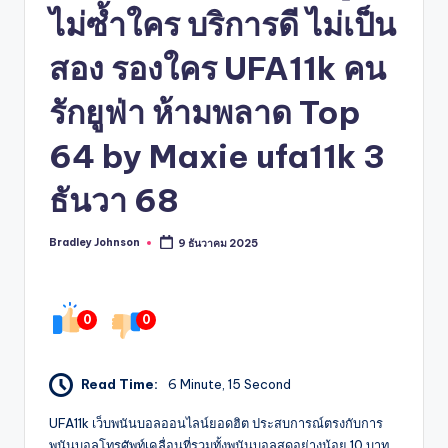
ไม่ซ้ำใคร บริการดี ไม่เป็น
สอง รองใคร UFA11k คน
รักยูฟ่า ห้ามพลาด Top
64 by Maxie ufa11k 3
ธันวา 68
Bradley Johnson
9 ธันวาคม 2025
Posted
by
0
0
Read Time:
6 Minute, 15 Second
UFA11k เว็บพนันบอลออนไลน์ยอดฮิต ประสบการณ์ตรงกับการ
พนันบอลโทรศัพท์เคลื่อนที่รวมทั้งพนันบอลสดอย่างน้อย 10 บาท