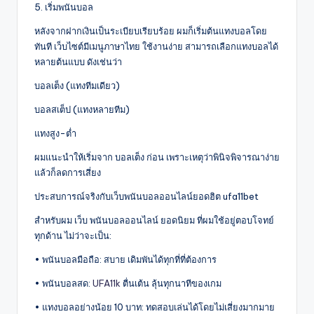
5. เริ่มพนันบอล
หลังจากฝากเงินเป็นระเบียบเรียบร้อย ผมก็เริ่มต้นแทงบอลโดย
ทันที เว็บไซต์มีเมนูภาษาไทย ใช้งานง่าย สามารถเลือกแทงบอลได้
หลายต้นแบบ ดังเช่นว่า
บอลเต็ง (แทงทีมเดียว)
บอลสเต็ป (แทงหลายทีม)
แทงสูง-ต่ำ
ผมแนะนำให้เริ่มจาก บอลเต็ง ก่อน เพราะเหตุว่าพินิจพิจารณาง่าย
แล้วก็ลดการเสี่ยง
ประสบการณ์จริงกับเว็บพนันบอลออนไลน์ยอดฮิต ufa11bet
สำหรับผม เว็บ พนันบอลออนไลน์ ยอดนิยม ที่ผมใช้อยู่ตอบโจทย์
ทุกด้าน ไม่ว่าจะเป็น:
• พนันบอลมือถือ: สบาย เดิมพันได้ทุกที่ที่ต้องการ
• พนันบอลสด:
UFA11k
ตื่นเต้น ลุ้นทุกนาทีของเกม
• แทงบอลอย่างน้อย 10 บาท: ทดสอบเล่นได้โดยไม่เสี่ยงมากมาย