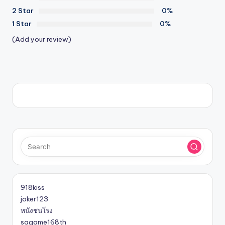
2 Star
0%
1 Star
0%
(Add your review)
918kiss
joker123
หนังชนโรง
sagame168th