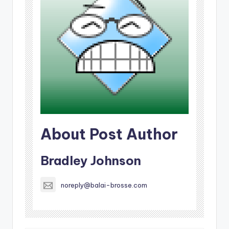
About Post Author
Bradley Johnson
noreply@balai-brosse.com