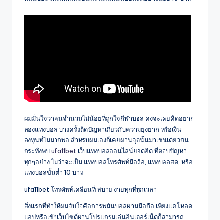
ผมมั่นใจว่าคนจำนวนไม่น้อยที่ถูกใจกีฬาบอล คงจะเคยคิดอยาก
ลองแทงบอล บางครั้งติดปัญหาเกี่ยวกับความยุ่งยาก หรือเงิน
ลงทุนที่ไม่มากพอ สำหรับผมเองก็เคยผ่านจุดนั้นมาเช่นเดียวกัน
กระทั่งพบ
ufa11bet
เว็บแทงบอลออนไลน์ยอดฮิต ที่ตอบปัญหา
ทุกๆอย่าง ไม่ว่าจะเป็น แทงบอลโทรศัพท์มือถือ, แทงบอลสด, หรือ
แทงบอลขั้นต่ำ 10 บาท
ufa11bet โทรศัพท์เคลื่อนที่ สบาย ง่ายทุกที่ทุกเวลา
สิ่งแรกที่ทำให้ผมจับใจคือการพนันบอลผ่านมือถือ เพียงแค่โหลด
แอปหรือเข้าเว็บไซต์ผ่านโปรแกรมเล่นอินเตอร์เน็ตก็สามารถ