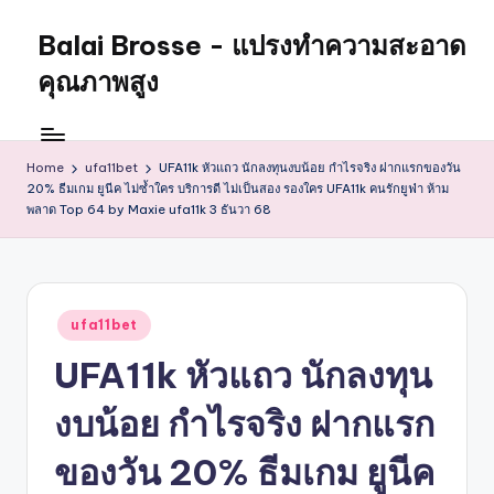
Balai Brosse - แปรงทำความสะอาด
Skip
to
คุณภาพสูง
content
Home
ufa11bet
UFA11k หัวแถว นักลงทุนงบน้อย กำไรจริง ฝากแรกของวัน
20% ธีมเกม ยูนีค ไม่ซ้ำใคร บริการดี ไม่เป็นสอง รองใคร UFA11k คนรักยูฟ่า ห้าม
พลาด Top 64 by Maxie ufa11k 3 ธันวา 68
Posted
ufa11bet
in
UFA11k หัวแถว นักลงทุน
งบน้อย กำไรจริง ฝากแรก
ของวัน 20% ธีมเกม ยูนีค