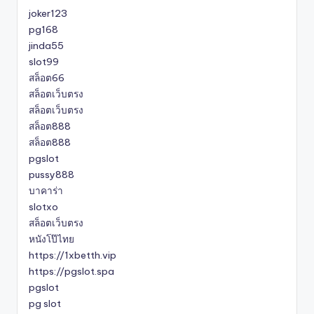
joker123
pg168
jinda55
slot99
สล็อต66
สล็อตเว็บตรง
สล็อตเว็บตรง
สล็อต888
สล็อต888
pgslot
pussy888
บาคาร่า
slotxo
สล็อตเว็บตรง
หนังโป๊ไทย
https://1xbetth.vip
https://pgslot.spa
pgslot
pg slot