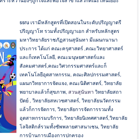
วิเคราะห์ว่าน้องๆถูกใจและพอใจสาขาแล้วก็คณะไหนเยอะ
ssru เรามีหลักสูตรที่เปิดสอนในระดับปริญญาตรี
ปริญญาโท รวมทั้งปริญญาเอก สำหรับหลักสูตร
มหาวิทยาลัยราชภัฏสวนสุนันทา มีแผนกนานา
ประการ ได้แก่ คณะครุศาสตร์ ,คณะวิทยาศาสตร์
และก็เทคโนโลยี, คณะมนุษยศาสตร์และ
สังคมศาสตร์,คณะวิศวกรรมศาสตร์และก็
เทคโนโลยีอุตสาหกรรม, คณะศิลปกรรมศาสตร์,
แผนกวิทยาการจัดแจง, คณะนิติศาสตร์, วิทยาลัย
พยาบาลแล้วก็สุขภาพ,
สวนสุนันทา
วิทยาลัยสถา
ปัตย์ , วิทยาลัยสหเวชศาสตร์, วิทยาลัยนวัตกรรม
แล้วก็การจัดการ, วิทยาลัยการจัดการรวมทั้ง
อุตสาหกรรมบริการ, วิทยาลัยนิเทศศาสตร์,วิทยาลัย
โลจิสติกส์รวมทั้งซัพพลายศาสนาเชน, วิทยาลัย
การบ้านการเมืองการปกครอง