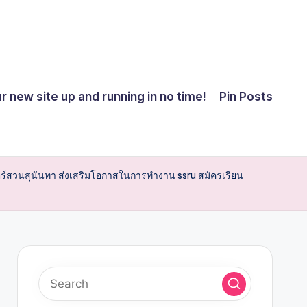
r new site up and running in no time!
Pin Posts
ตร์สวนสุนันทา ส่งเสริมโอกาสในการทำงาน ssru สมัครเรียน