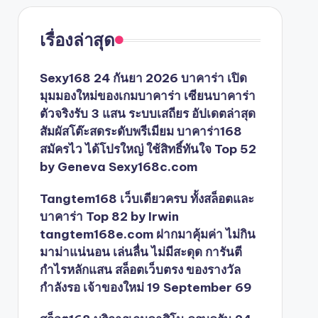
เรื่องล่าสุด
Sexy168 24 กันยา 2026 บาคาร่า เปิด
มุมมองใหม่ของเกมบาคาร่า เซียนบาคาร่า
ตัวจริงรับ 3 แสน ระบบเสถียร อัปเดตล่าสุด
สัมผัสโต๊ะสดระดับพรีเมียม บาคาร่า168
สมัครไว ได้โปรใหญ่ ใช้สิทธิ์ทันใจ Top 52
by Geneva Sexy168c.com
Tangtem168 เว็บเดียวครบ ทั้งสล็อตและ
บาคาร่า Top 82 by Irwin
tangtem168e.com ฝากมาคุ้มค่า ไม่กิน
มาม่าแน่นอน เล่นลื่น ไม่มีสะดุด การันตี
กำไรหลักแสน สล็อตเว็บตรง ของรางวัล
กำลังรอ เจ้าของใหม่ 19 September 69