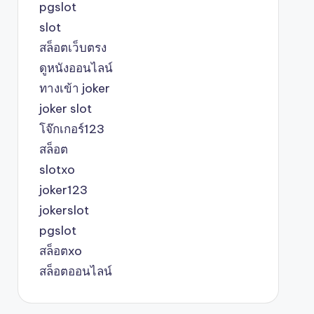
pgslot
slot
สล็อตเว็บตรง
ดูหนังออนไลน์
ทางเข้า joker
joker slot
โจ๊กเกอร์123
สล็อต
slotxo
joker123
jokerslot
pgslot
สล็อตxo
สล็อตออนไลน์